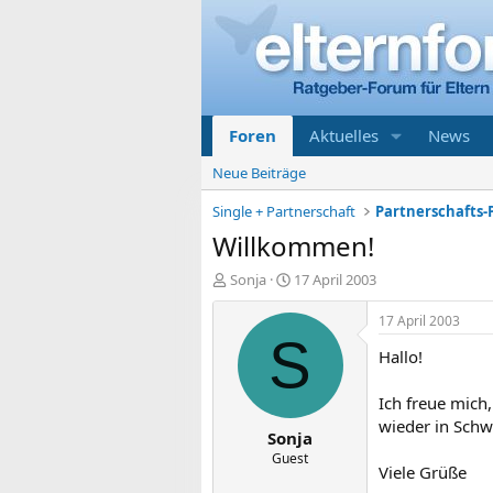
Foren
Aktuelles
News
Neue Beiträge
Single + Partnerschaft
Partnerschafts-
Willkommen!
E
E
Sonja
17 April 2003
r
r
s
s
17 April 2003
t
t
S
Hallo!
e
e
l
l
l
l
Ich freue mich
e
t
wieder in Sc
Sonja
r
a
m
Guest
Viele Grüße