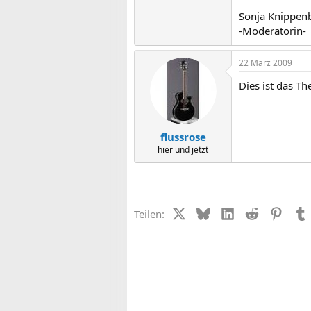
Sonja Knippen
-Moderatorin-
22 März 2009
Dies ist das T
flussrose
hier und jetzt
X (Twitter)
Bluesky
LinkedIn
Reddit
Pinter
Teilen: