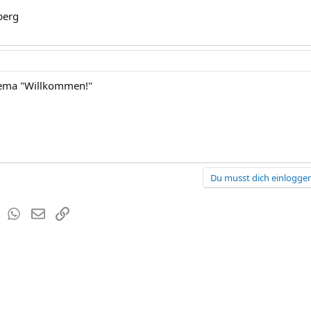
berg
hema "Willkommen!"
Du musst dich einloggen
est
Tumblr
WhatsApp
E-Mail
Link