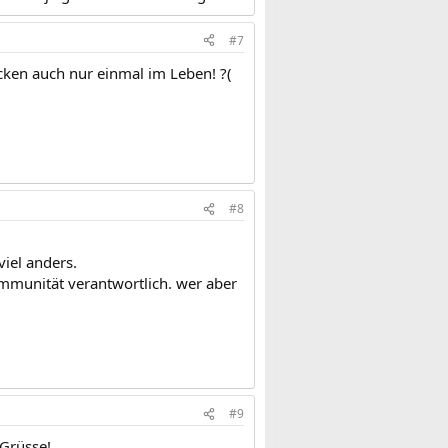
#7
cken auch nur einmal im Leben! ?(
#8
viel anders.
immunität verantwortlich. wer aber
#9
 Grüsse!