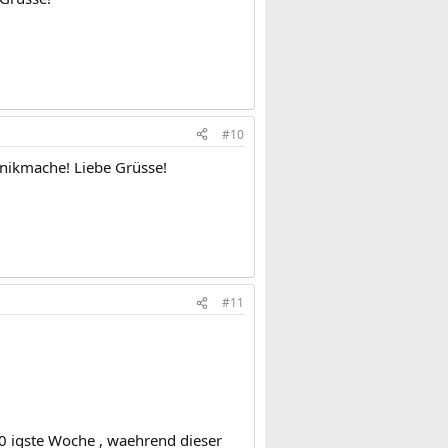
#10
Panikmache! Liebe Grüsse!
#11
 20 igste Woche , waehrend dieser