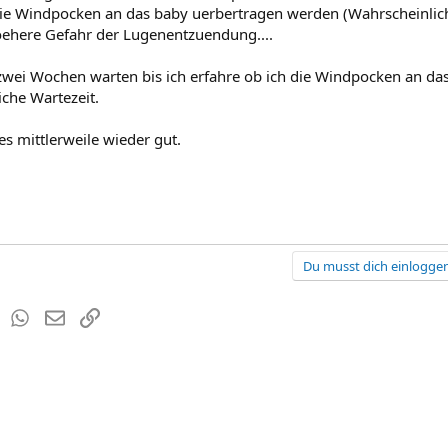
ie Windpocken an das baby uerbertragen werden (Wahrscheinlichk
oehere Gefahr der Lugenentzuendung....
 zwei Wochen warten bis ich erfahre ob ich die Windpocken an d
iche Wartezeit.
es mittlerweile wieder gut.
Du musst dich einloggen
est
Tumblr
WhatsApp
E-Mail
Link