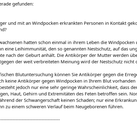
erade gefunden:
ger und mit an Windpocken erkrankten Personen in Kontakt gek
nd?
rwachsenen hatten schon einmal in ihrem Leben die Windpocken
n eine Leihimmunität, den so genannten Nestschutz, auf das ung
te nach der Geburt anhält. Die Antikörper der Mutter werden übe
tgegen der weit verbreiteten Meinung wird der Nestschutz nicht d
ifischen Blutuntersuchung können Sie Antikörper gegen die Errege
ch keine Antikörper gegen Windpocken in Ihrem Blut vorhanden s
besteht jedoch nur eine sehr geringe Wahrscheinlichkeit, dass der Fe
gen, Haut, Gehirn und Extremitäten des Feten betroffen sein. N
rend der Schwangerschaft keinen Schaden; nur eine Erkrankung
nn zu einem schweren Verlauf beim Neugeborenen führen.
----------------------------------------