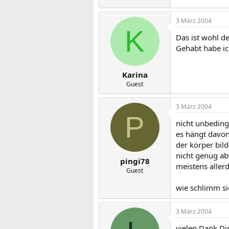
3 März 2004
K
Das ist wohl d
Gehabt habe ic
Karina
Guest
3 März 2004
P
nicht unbedingt
es hängt davon 
der körper bil
nicht genug ab
pingi78
meistens aller
Guest
wie schlimm sie
3 März 2004
vielen Dank Dir