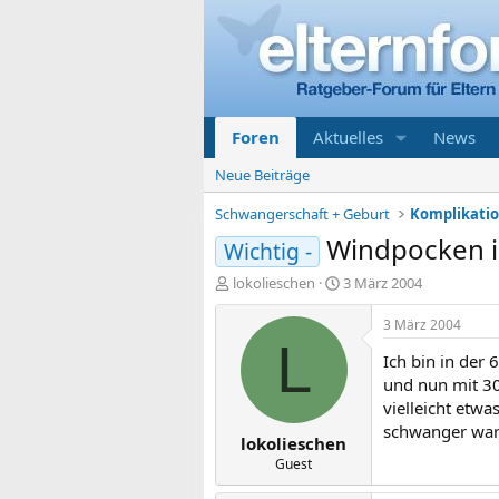
Foren
Aktuelles
News
Neue Beiträge
Schwangerschaft + Geburt
Windpocken i
Wichtig -
E
E
lokolieschen
3 März 2004
r
r
s
s
3 März 2004
t
t
L
Ich bin in der
e
e
l
l
und nun mit 30
l
l
vielleicht etw
e
t
schwanger war
lokolieschen
r
a
m
Guest