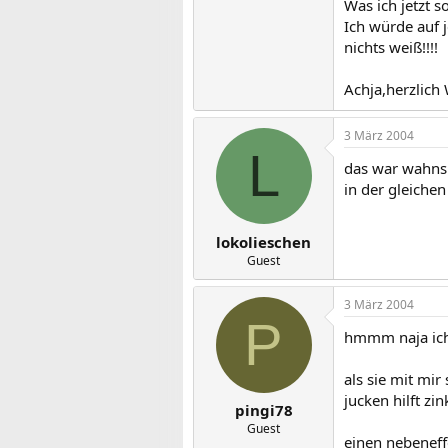
Was ich jetzt s
Ich würde auf 
nichts weiß!!!!
Achja,herzlich
3 März 2004
L
das war wahnsin
in der gleiche
lokolieschen
Guest
3 März 2004
P
hmmm naja ich 
als sie mit mi
jucken hilft z
pingi78
Guest
einen nebeneff