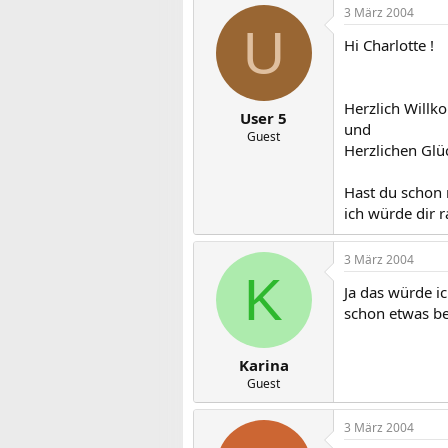
3 März 2004
U
Hi Charlotte !
Herzlich Will
User 5
und
Guest
Herzlichen Glü
Hast du schon 
ich würde dir 
3 März 2004
K
Ja das würde i
schon etwas b
Karina
Guest
3 März 2004