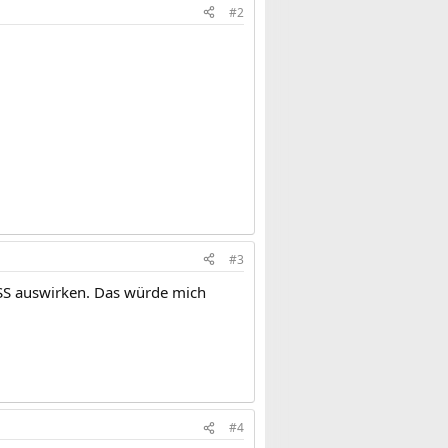
#2
#3
 SS auswirken. Das würde mich
#4