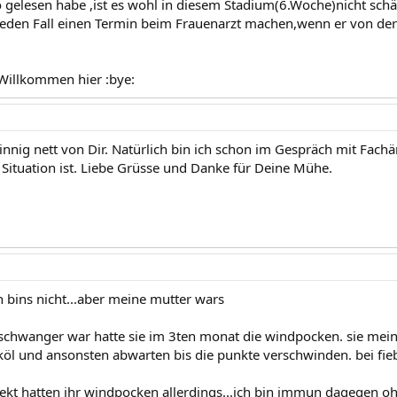
o gelesen habe ,ist es wohl in diesem Stadium(6.Woche)nicht schäd
jeden Fall einen Termin beim Frauenarzt machen,wenn er von de
 Willkommen hier :bye:
nig nett von Dir. Natürlich bin ich schon im Gespräch mit Fachärz
n Situation ist. Liebe Grüsse und Danke für Deine Mühe.
bins nicht...aber meine mutter wars
r schwanger war hatte sie im 3ten monat die windpocken. sie mein
inköl und ansonsten abwarten bis die punkte verschwinden. bei fie
ekt hatten ihr windpocken allerdings...ich bin immun dagegen oh