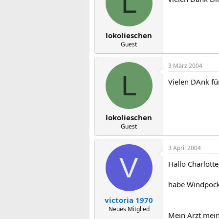
L
lokolieschen
Guest
3 März 2004
L
Vielen DAnk für
lokolieschen
Guest
3 April 2004
V
Hallo Charlotte
habe Windpocke
victoria 1970
Neues Mitglied
Mein Arzt meint