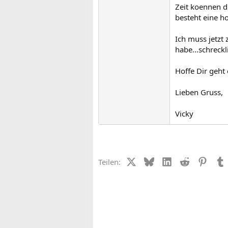
Zeit koennen d
besteht eine h
Ich muss jetzt
habe...schreckl
Hoffe Dir geht 
Lieben Gruss,
Vicky
X (Twitter)
Bluesky
LinkedIn
Reddit
Pinter
Teilen: