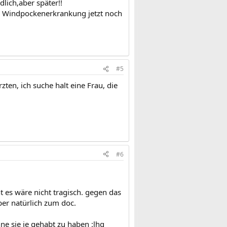
lich,aber später!!
r Windpockenerkrankung jetzt noch
#5
ten, ich suche halt eine Frau, die
#6
t es wäre nicht tragisch. gegen das
ber natürlich zum doc.
ne sie je gehabt zu haben :lhg