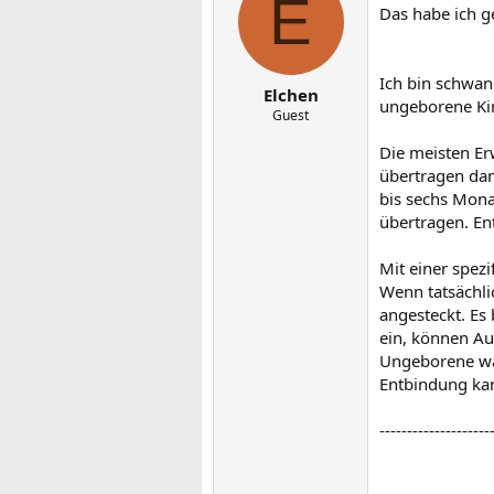
E
Das habe ich g
Ich bin schwan
Elchen
ungeborene Ki
Guest
Die meisten E
übertragen dan
bis sechs Mona
übertragen. En
Mit einer spez
Wenn tatsächli
angesteckt. Es 
ein, können Au
Ungeborene wäh
Entbindung ka
--------------------