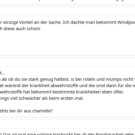
er einzige Vorteil an der Sache. Ich dachte man bekommt Windpo
h diese auch schon!
...
ab ob du sie stark genug hattest. is bei röteln und mumps nicht 
det wärend der krankheit abwehrstoffe und die sind dann für die 
wehrstoffe hat bekommt bestimmte krankheiten eben öfter.
dings viel schwächer als beim ersten mal.
hts bei dir aus charlotte?
! Das ist mal eine schöne Nachricht bei all der Panikmache!Liebe