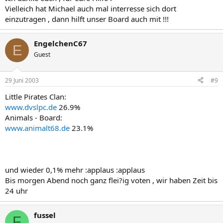
Vielleich hat Michael auch mal interresse sich dort
einzutragen , dann hilft unser Board auch mit !!!
EngelchenC67
E
Guest
29 Juni 2003
#9
Little Pirates Clan:
www.dvslpc.de
26.9%
Animals - Board:
www.animalt68.de
23.1%
und wieder 0,1% mehr :applaus :applaus
Bis morgen Abend noch ganz flei?ig voten , wir haben Zeit bis
24 uhr
fussel
F