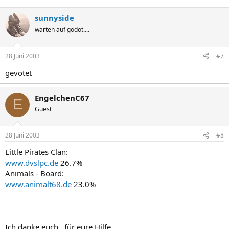
sunnyside
warten auf godot....
28 Juni 2003
#7
gevotet
EngelchenC67
E
Guest
28 Juni 2003
#8
Little Pirates Clan:
www.dvslpc.de
26.7%
Animals - Board:
www.animalt68.de
23.0%
Ich danke euch , für eure Hilfe .