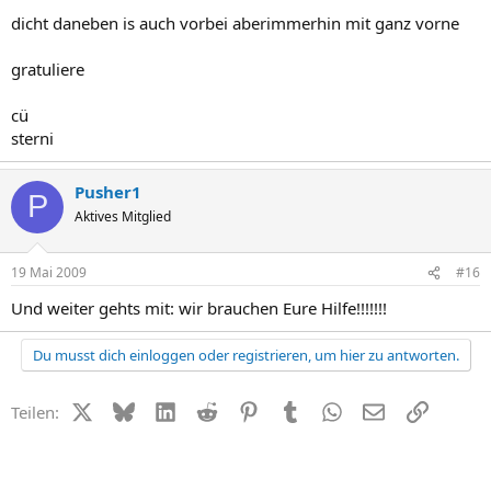
dicht daneben is auch vorbei aberimmerhin mit ganz vorne
gratuliere
cü
sterni
Pusher1
P
Aktives Mitglied
19 Mai 2009
#16
Und weiter gehts mit: wir brauchen Eure Hilfe!!!!!!!
Du musst dich einloggen oder registrieren, um hier zu antworten.
X (Twitter)
Bluesky
LinkedIn
Reddit
Pinterest
Tumblr
WhatsApp
E-Mail
Link
Teilen: