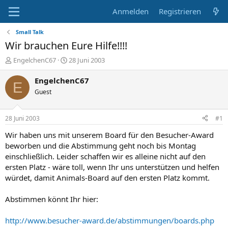
Anmelden
Registrieren
Small Talk
Wir brauchen Eure Hilfe!!!!
E
E
EngelchenC67
28 Juni 2003
r
r
s
s
EngelchenC67
E
t
t
Guest
e
e
l
l
l
l
28 Juni 2003
#1
e
t
r
a
Wir haben uns mit unserem Board für den Besucher-Award
m
beworben und die Abstimmung geht noch bis Montag
einschließlich. Leider schaffen wir es alleine nicht auf den
ersten Platz - wäre toll, wenn Ihr uns unterstützen und helfen
würdet, damit Animals-Board auf den ersten Platz kommt.
Abstimmen könnt Ihr hier:
http://www.besucher-award.de/abstimmungen/boards.php