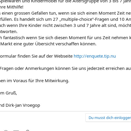
Spielwaren und Kindermöbel für die Altersgruppe von 3 bis 7 Jah
re Mithilfe!
 einen grossen Gefallen tun, wenn sie sich einen Moment Zeit 
üllen. Es handelt sich um 27 „multiple-choice“-Fragen und 10 A
ch wenn Ihre Kinder nicht zwischen 3 und 7 Jahre alt sind, möcht
ntworten.
ch fantastisch wenn Sie sich diesen Moment für uns Zeit nehmen 
Markt eine guter Übersicht verschaffen können.
rmular finden Sie auf der Webseite
http://enquete.tip.nu
 Fragen oder Anmerkungen können Sie uns jederzeit erreichen a
en im Voraus für Ihre Mitwirkung.
em Gruß,
nd Dirk-Jan Vroegop
Du musst dich einloggen