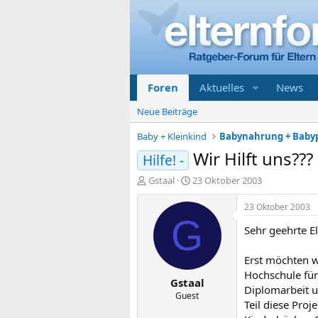
Foren
Aktuelles
News
Neue Beiträge
Baby + Kleinkind
Babynahrung + Baby
Wir Hilft uns???
Hilfe! -
E
E
Gstaal
23 Oktober 2003
r
r
s
s
23 Oktober 2003
t
t
G
Sehr geehrte El
e
e
l
l
l
l
Erst möchten w
e
t
Hochschule für
Gstaal
r
a
Diplomarbeit 
m
Guest
Teil diese Pro