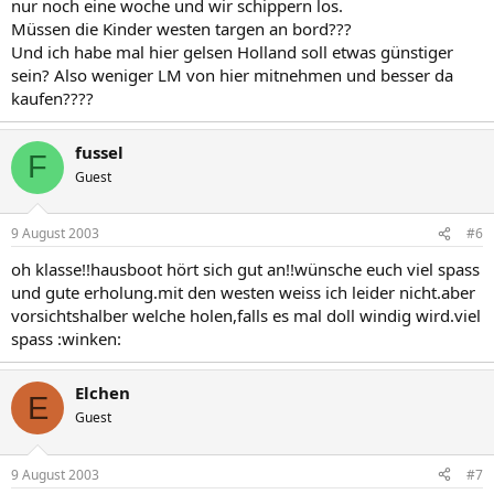
nur noch eine woche und wir schippern los.
Müssen die Kinder westen targen an bord???
Und ich habe mal hier gelsen Holland soll etwas günstiger
sein? Also weniger LM von hier mitnehmen und besser da
kaufen????
fussel
F
Guest
9 August 2003
#6
oh klasse!!hausboot hört sich gut an!!wünsche euch viel spass
und gute erholung.mit den westen weiss ich leider nicht.aber
vorsichtshalber welche holen,falls es mal doll windig wird.viel
spass :winken:
Elchen
E
Guest
9 August 2003
#7