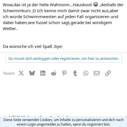
😀
Wow,das ist ja der helle Wahnsinn...Hausboot
,deshalb der
Schwimmkurs ;D Ich kenne mich damit zwar nicht aus,aber
ich würde Schwimmwesten auf jeden Fall organisieren und
dabei haben,wie fussel schon sagt,gerade bei windigem
Wetter..
Da wünsche ich viel Spaß :bye:
Du musst dich einloggen oder registrieren, um hier zu antworten.
X (Twitter)
Bluesky
LinkedIn
Reddit
Pinterest
Tumblr
WhatsApp
E-Mail
Link
Teilen:
AKTUELLES: Stories, News, Gesellschaft
Diese Seite verwendet Cookies, um Inhalte zu personalisieren und dich nach
einem Login angemeldet zu halten, wenn du registriert bist.