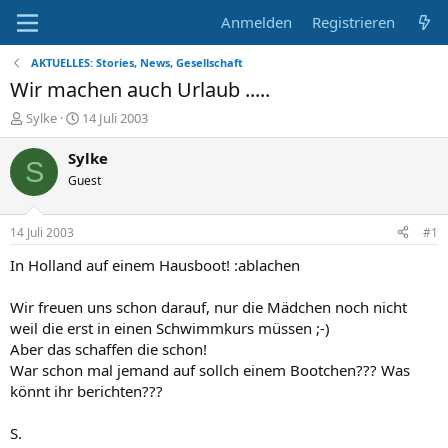
Anmelden
Registrieren
AKTUELLES: Stories, News, Gesellschaft
Wir machen auch Urlaub .....
E
E
Sylke
14 Juli 2003
r
r
s
s
Sylke
S
t
t
Guest
e
e
l
l
l
l
14 Juli 2003
#1
e
t
r
a
In Holland auf einem Hausboot! :ablachen
m
Wir freuen uns schon darauf, nur die Mädchen noch nicht
weil die erst in einen Schwimmkurs müssen ;-)
Aber das schaffen die schon!
War schon mal jemand auf sollch einem Bootchen??? Was
könnt ihr berichten???
S.