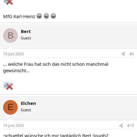
😀
😀
😀
MfG Karl-Heinz
Bert
B
Guest
19 Juni 2003
#9
... welche Frau hat sich das nicht schon manchmal
gewünscht...
Elchen
E
Guest
19 Juni 2003
#10
:schuettel wünsche ich mir tagtäglich Bert :lough2