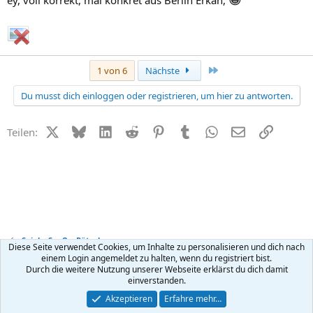
Letzte
1 von 6
Nächste
Du musst dich einloggen oder registrieren, um hier zu antworten.
X (Twitter)
Bluesky
LinkedIn
Reddit
Pinterest
Tumblr
WhatsApp
E-Mail
Link
Teilen:
Spiel + Spaß + Rätsel
Diese Seite verwendet Cookies, um Inhalte zu personalisieren und dich nach
einem Login angemeldet zu halten, wenn du registriert bist.
Durch die weitere Nutzung unserer Webseite erklärst du dich damit
Kontakt
Nutzungsbedingungen
Datenschutz
Hilfe
R
einverstanden.
S
S
®
Community platform by XenForo
© 2010-2026 XenForo Ltd.
Akzeptieren
Erfahre mehr…