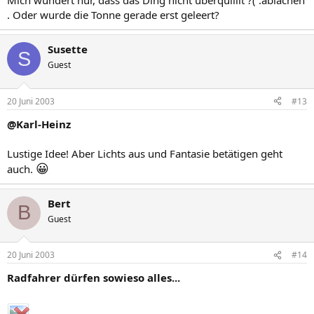
Mich wundert nur, dass das Ding nicht überquilllt ?( :ablachen
. Oder wurde die Tonne gerade erst geleert?
Susette
S
Guest
20 Juni 2003
#13
@Karl-Heinz
Lustige Idee! Aber Lichts aus und Fantasie betätigen geht
😀
auch.
Bert
B
Guest
20 Juni 2003
#14
Radfahrer dürfen sowieso alles...