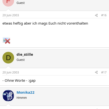
F
Guest
20 Juni 2003
#16
etwas heftig aber ich mags Euch nicht vorenthalten
die_stille
D
Guest
20 Juni 2003
#17
- Ohne Worte - :gap
Monika22
Hmmm