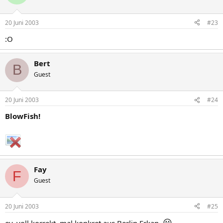
20 Juni 2003
#23
:O
Bert
B
Guest
20 Juni 2003
#24
BlowFish!
Fay
F
Guest
20 Juni 2003
#25
😀
ey, voll korrekt, mal konkret aus Berlin Erkan,