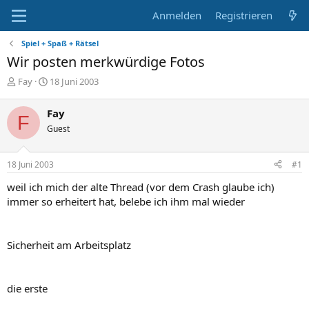
Anmelden
Registrieren
Spiel + Spaß + Rätsel
Wir posten merkwürdige Fotos
E
E
Fay
18 Juni 2003
r
r
s
s
Fay
F
t
t
Guest
e
e
l
l
l
l
18 Juni 2003
#1
e
t
r
a
weil ich mich der alte Thread (vor dem Crash glaube ich)
m
immer so erheitert hat, belebe ich ihm mal wieder
Sicherheit am Arbeitsplatz
die erste