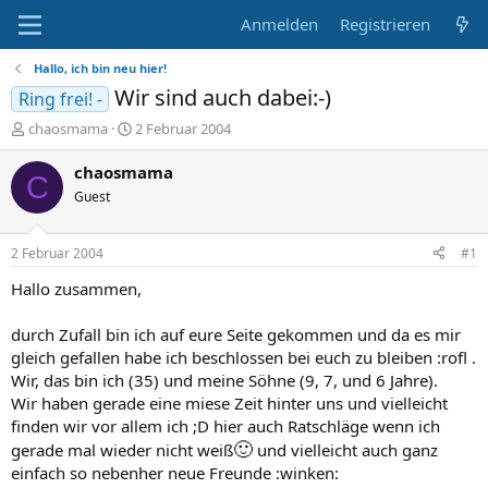
Anmelden
Registrieren
Hallo, ich bin neu hier!
Wir sind auch dabei:-)
Ring frei! -
E
E
chaosmama
2 Februar 2004
r
r
s
s
chaosmama
C
t
t
Guest
e
e
l
l
l
l
2 Februar 2004
#1
e
t
r
a
Hallo zusammen,
m
durch Zufall bin ich auf eure Seite gekommen und da es mir
gleich gefallen habe ich beschlossen bei euch zu bleiben :rofl .
Wir, das bin ich (35) und meine Söhne (9, 7, und 6 Jahre).
Wir haben gerade eine miese Zeit hinter uns und vielleicht
finden wir vor allem ich ;D hier auch Ratschläge wenn ich
🙂
gerade mal wieder nicht weiß
und vielleicht auch ganz
einfach so nebenher neue Freunde :winken: