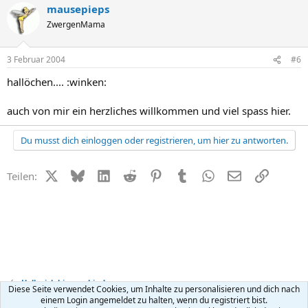
mausepieps
ZwergenMama
3 Februar 2004
#6
hallöchen.... :winken:
auch von mir ein herzliches willkommen und viel spass hier.
Du musst dich einloggen oder registrieren, um hier zu antworten.
X (Twitter)
Bluesky
LinkedIn
Reddit
Pinterest
Tumblr
WhatsApp
E-Mail
Link
Teilen:
Hallo, ich bin neu hier!
Diese Seite verwendet Cookies, um Inhalte zu personalisieren und dich nach
einem Login angemeldet zu halten, wenn du registriert bist.