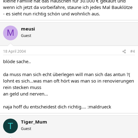
kleine Familie hat das Häuschen für 30.000 € gekauft und
wenn ich jetzt da vorbeifahre, staune ich jedes Mal Bauklötze
- es sieht nun richtig schön und wohnlich aus.
meusi
M
Guest
18 April 2004
#4
blöde sache..
da muss man sich echt überlegen will man sich das antun ?(
lohnt es sich...was man oft hört was man so in renovierungen
rein stecken muss
an geld und nerven...
naja hoff du entscheidest dich richtig.... :maldrueck
Tiger_Mum
T
Guest