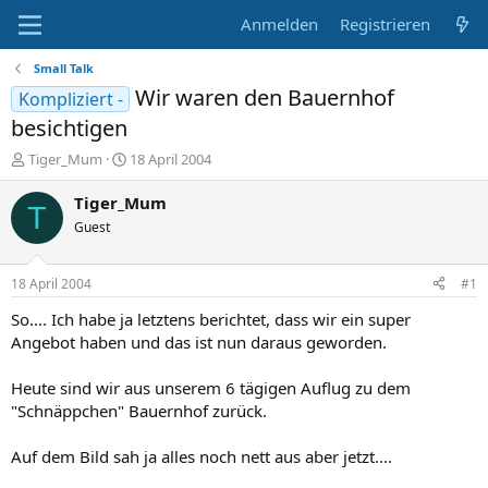
Anmelden
Registrieren
Small Talk
Wir waren den Bauernhof
Kompliziert -
besichtigen
E
E
Tiger_Mum
18 April 2004
r
r
s
s
Tiger_Mum
T
t
t
Guest
e
e
l
l
l
l
18 April 2004
#1
e
t
r
a
So.... Ich habe ja letztens berichtet, dass wir ein super
m
Angebot haben und das ist nun daraus geworden.
Heute sind wir aus unserem 6 tägigen Auflug zu dem
"Schnäppchen" Bauernhof zurück.
Auf dem Bild sah ja alles noch nett aus aber jetzt....