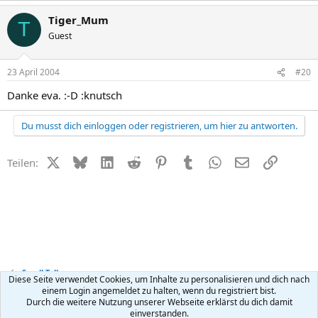
Tiger_Mum
T
Guest
23 April 2004
#20
Danke eva. :-D :knutsch
Du musst dich einloggen oder registrieren, um hier zu antworten.
X (Twitter)
Bluesky
LinkedIn
Reddit
Pinterest
Tumblr
WhatsApp
E-Mail
Link
Teilen:
Small Talk
Diese Seite verwendet Cookies, um Inhalte zu personalisieren und dich nach
einem Login angemeldet zu halten, wenn du registriert bist.
Durch die weitere Nutzung unserer Webseite erklärst du dich damit
Kontakt
Nutzungsbedingungen
Datenschutz
Hilfe
R
einverstanden.
S