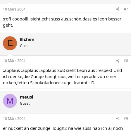
10 März 2004
#7
:rofl coooolll!!sieht echt süss aus.schön,dass es leon besser
geht.
Elchen
E
Guest
10 März 2004
#8
:applaus :applaus :applaus Süß sieht Leon aus :respekt Und
ich denke,die Zunge hängt raus,weil er gerade von einer
dicken,fetten Schokoladeneiskugel träumt :-D
meusi
M
Guest
10 März 2004
#9
er nuckelt an der zunge :lough2 na wie süss hab ich aj noch