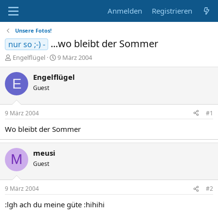
Anmelden
Registrieren
Unsere Fotos!
...wo bleibt der Sommer
nur so ;-) -
E
E
Engelflügel
9 März 2004
r
r
s
s
Engelflügel
E
t
t
Guest
e
e
l
l
l
l
9 März 2004
#1
e
t
r
a
Wo bleibt der Sommer
m
meusi
M
Guest
9 März 2004
#2
:lgh ach du meine güte :hihihi