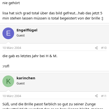
nie gehört
lisa hat sich grad total über das bild gefreut...hab das jetzt 5
min stehen lassen müssen is total begeistert von der brille :]
Engelflügel
E
Guest
10 März 2004
#10
die gab es letztes Jahr bei H & M.
:rofl
karinchen
K
Guest
10 März 2004
#11
Süß, und die Brille passt farblich so gut zu seiner Zunge
:schuettel Mich wundert das er so brav liegen bleibt, meiner