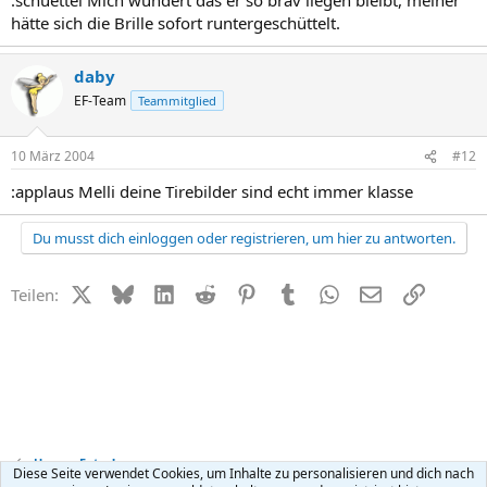
hätte sich die Brille sofort runtergeschüttelt.
daby
EF-Team
Teammitglied
10 März 2004
#12
:applaus Melli deine Tirebilder sind echt immer klasse
Du musst dich einloggen oder registrieren, um hier zu antworten.
X (Twitter)
Bluesky
LinkedIn
Reddit
Pinterest
Tumblr
WhatsApp
E-Mail
Link
Teilen:
Unsere Fotos!
Diese Seite verwendet Cookies, um Inhalte zu personalisieren und dich nach