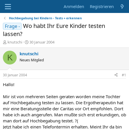
Anmelden
Registrieren
Hochbegabung bei Kindern - Tests + erkennen
Wo habt Ihr Eure Kinder testen
Frage -
lassen?
E
E
knutschi
30 Januar 2004
r
r
s
s
knutschi
K
t
t
Neues Mitglied
e
e
l
l
l
l
30 Januar 2004
#1
e
t
r
a
Hallo!
m
Mir ist von mehreren Seiten geraten worden meine Tochter
auf Hochbegabung testen zu lassen. Die Ergotherapeutin hat
mir eine Beratungsstelle der Caritas vor Ort empfohlen. Dort
habe ich auch angerufen. Man mußte sich erst erkundigen, ob
man dort auf Hochbegabung testet. ?(
Jetzt habe ich einen Telefontermin erhalten. Meint Ihr da bin