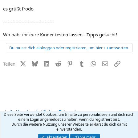
es grüßt frodo
---------------------------------
Wo habt ihr eure Kinder testen lassen - Tipps gesucht!
Du musst dich einloggen oder registrieren, um hier zu antworten.
X (Twitter)
Bluesky
LinkedIn
Reddit
Pinterest
Tumblr
WhatsApp
E-Mail
Link
Teilen:
Hochbegabung bei Kindern - Tests + erkennen
Diese Seite verwendet Cookies, um Inhalte zu personalisieren und dich nach
einem Login angemeldet zu halten, wenn du registriert bist.
Durch die weitere Nutzung unserer Webseite erklärst du dich damit
Kontakt
Nutzungsbedingungen
Datenschutz
Hilfe
R
einverstanden.
S
S
®
Community platform by XenForo
© 2010-2026 XenForo Ltd.
Akzeptieren
Erfahre mehr…