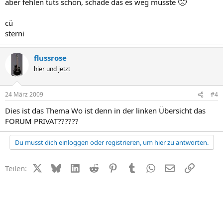
🙁
aber fehlen tuts schon, schade das es weg musste
cü
sterni
flussrose
hier und jetzt
24 März 2009
#4
Dies ist das Thema Wo ist denn in der linken Übersicht das
FORUM PRIVAT??????
Du musst dich einloggen oder registrieren, um hier zu antworten.
X (Twitter)
Bluesky
LinkedIn
Reddit
Pinterest
Tumblr
WhatsApp
E-Mail
Link
Teilen: