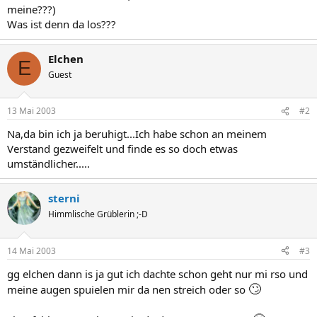
meine???)
Was ist denn da los???
Elchen
E
Guest
13 Mai 2003
#2
Na,da bin ich ja beruhigt...Ich habe schon an meinem
Verstand gezweifelt und finde es so doch etwas
umständlicher.....
sterni
Himmlische Grüblerin ;-D
14 Mai 2003
#3
gg elchen dann is ja gut ich dachte schon geht nur mi rso und
🙄
meine augen spuielen mir da nen streich oder so