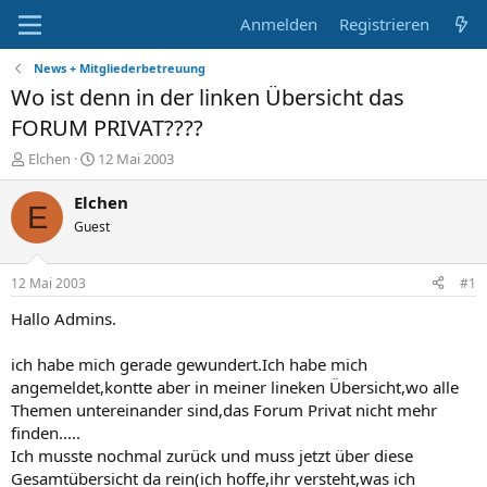
Anmelden
Registrieren
News + Mitgliederbetreuung
Wo ist denn in der linken Übersicht das
FORUM PRIVAT????
E
E
Elchen
12 Mai 2003
r
r
s
s
Elchen
E
t
t
Guest
e
e
l
l
l
l
12 Mai 2003
#1
e
t
r
a
Hallo Admins.
m
ich habe mich gerade gewundert.Ich habe mich
angemeldet,kontte aber in meiner lineken Übersicht,wo alle
Themen untereinander sind,das Forum Privat nicht mehr
finden.....
Ich musste nochmal zurück und muss jetzt über diese
Gesamtübersicht da rein(ich hoffe,ihr versteht,was ich