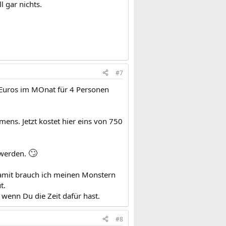
l gar nichts.
#7
00 Euros im MOnat für 4 Personen
mens. Jetzt kostet hier eins von 750
🙄
 werden.
Damit brauch ich meinen Monstern
t.
wenn Du die Zeit dafür hast.
#8