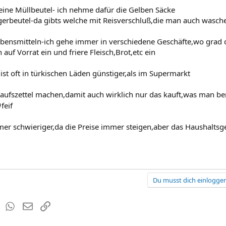
Keine Müllbeutel- ich nehme dafür die Gelben Säcke
erbeutel-da gibts welche mit Reisverschluß,die man auch wasch
bensmitteln-ich gehe immer in verschiedene Geschäfte,wo grad 
auf Vorrat ein und friere Fleisch,Brot,etc ein
t oft in türkischen Läden günstiger,als im Supermarkt
aufszettel machen,damit auch wirklich nur das kauft,was man ben

feif
mer schwieriger,da die Preise immer steigen,aber das Haushaltsgel
Du musst dich einloggen
est
Tumblr
WhatsApp
E-Mail
Link