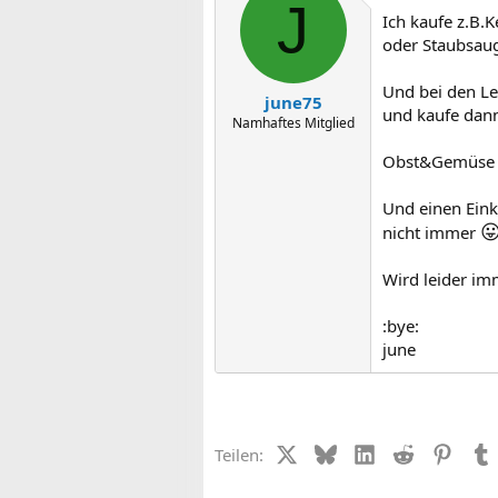
J
Ich kaufe z.B.
oder Staubsaug
Und bei den Le
june75
und kaufe dann 
Namhaftes Mitglied
Obst&Gemüse is
Und einen Eink

nicht immer
Wird leider im
:bye:
june
X (Twitter)
Bluesky
LinkedIn
Reddit
Pinter
Teilen: