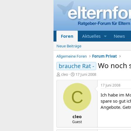
Foren
Aktuelles
News
Neue Beiträge
Allgemeine Foren
Forum Privat
Wo noch 
brauche Rat -
E
E
cleo
17 Juni 2008
r
r
s
s
17 Juni 2008
t
t
C
Ich habe im Mo
e
e
l
l
spare so gut i
l
l
Angebote. Getr
e
t
cleo
r
a
m
Guest