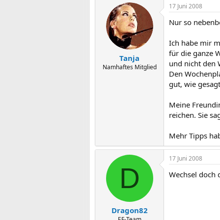
17 Juni 2008
Nur so nebenbe
Ich habe mir m
für die ganze 
Tanja
und nicht den
Namhaftes Mitglied
Den Wochenplan
gut, wie gesag
Meine Freundin
reichen. Sie sa
Mehr Tipps hab 
17 Juni 2008
D
Wechsel doch 
Dragon82
EF-Team