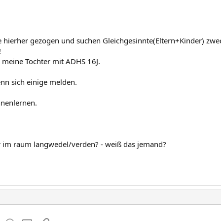
e hierher gezogen und suchen Gleichgesinnte(Eltern+Kinder) zw
!
d meine Tochter mit ADHS 16J.
n sich einige melden.
nenlernen.
r im raum langwedel/verden? - weiß das jemand?