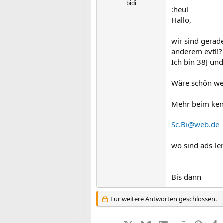
bidi
:heul
Hallo,
wir sind gerad
anderem evtl!?
Ich bin 38J un
Wäre schön wen
Mehr beim ken
Sc.Bi@web.de
wo sind ads-le
Bis dann
Für weitere Antworten geschlossen.