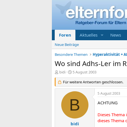
Foren
Aktuelles
News
Neue Beiträge
Besondere Themen
Hyperaktivität + A
Wo sind Adhs-Ler im 
E
E
bidi
5 August 2003
r
r
s
Für weitere Antworten geschlossen.
s
t
t
e
e
5 August 2003
l
l
B
l
l
ACHTUNG
e
t
r
a
Dieses Thema i
m
dieses Thema d
bidi