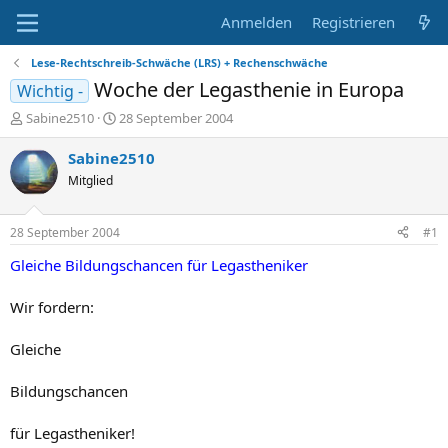
Anmelden
Registrieren
Lese-Rechtschreib-Schwäche (LRS) + Rechenschwäche
Woche der Legasthenie in Europa
Wichtig -
E
E
Sabine2510
28 September 2004
r
r
s
s
Sabine2510
t
t
Mitglied
e
e
l
l
l
l
28 September 2004
#1
e
t
r
a
Gleiche Bildungschancen für Legastheniker
m
Wir fordern:
Gleiche
Bildungschancen
für Legastheniker!