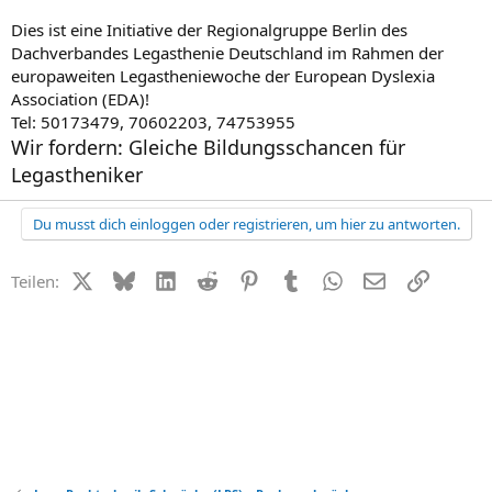
Dies ist eine Initiative der Regionalgruppe Berlin des
Dachverbandes Legasthenie Deutschland im Rahmen der
europaweiten Legastheniewoche der European Dyslexia
Association (EDA)!
Tel: 50173479, 70602203, 74753955
Wir fordern: Gleiche Bildungsschancen für
Legastheniker
Du musst dich einloggen oder registrieren, um hier zu antworten.
X (Twitter)
Bluesky
LinkedIn
Reddit
Pinterest
Tumblr
WhatsApp
E-Mail
Link
Teilen: