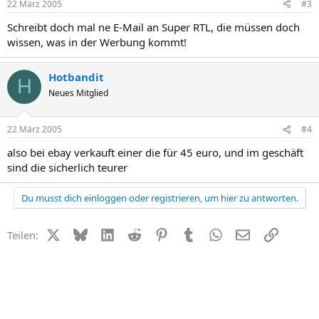
22 März 2005
#3
Schreibt doch mal ne E-Mail an Super RTL, die müssen doch
wissen, was in der Werbung kommt!
Hotbandit
H
Neues Mitglied
22 März 2005
#4
also bei ebay verkauft einer die für 45 euro, und im geschäft
sind die sicherlich teurer
Du musst dich einloggen oder registrieren, um hier zu antworten.
X (Twitter)
Bluesky
LinkedIn
Reddit
Pinterest
Tumblr
WhatsApp
E-Mail
Link
Teilen: