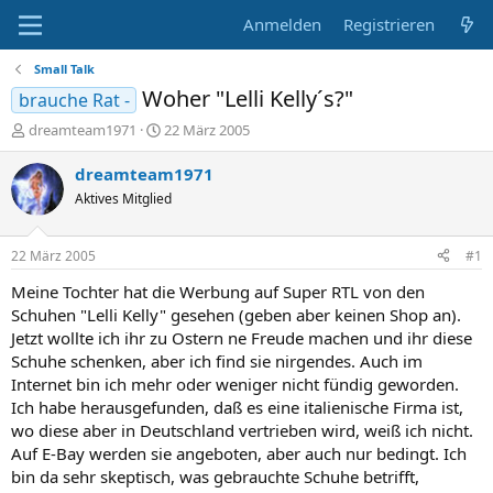
Anmelden
Registrieren
Small Talk
Woher "Lelli Kelly´s?"
brauche Rat -
E
E
dreamteam1971
22 März 2005
r
r
s
s
dreamteam1971
t
t
Aktives Mitglied
e
e
l
l
l
l
22 März 2005
#1
e
t
r
a
Meine Tochter hat die Werbung auf Super RTL von den
m
Schuhen "Lelli Kelly" gesehen (geben aber keinen Shop an).
Jetzt wollte ich ihr zu Ostern ne Freude machen und ihr diese
Schuhe schenken, aber ich find sie nirgendes. Auch im
Internet bin ich mehr oder weniger nicht fündig geworden.
Ich habe herausgefunden, daß es eine italienische Firma ist,
wo diese aber in Deutschland vertrieben wird, weiß ich nicht.
Auf E-Bay werden sie angeboten, aber auch nur bedingt. Ich
bin da sehr skeptisch, was gebrauchte Schuhe betrifft,