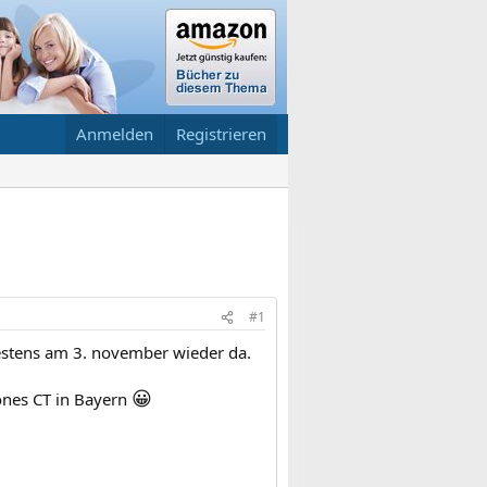
Anmelden
Registrieren
#1
testens am 3. november wieder da.
😀
önes CT in Bayern