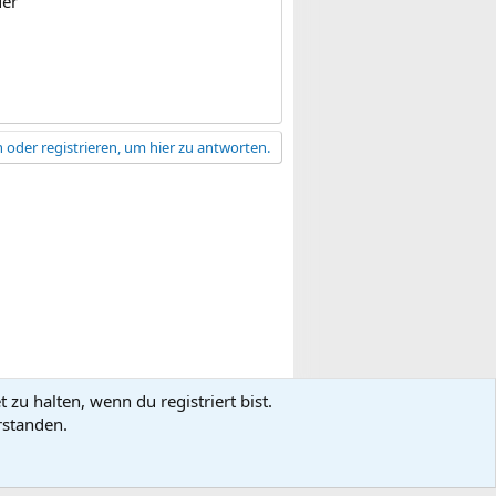
der
 oder registrieren, um hier zu antworten.
zu halten, wenn du registriert bist.
gsbedingungen
Datenschutz
Hilfe
R
rstanden.
S
S