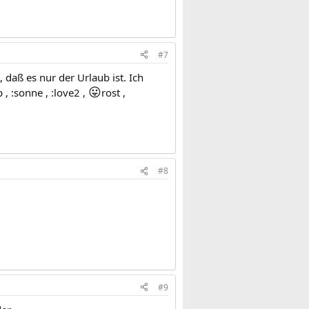
#7
, daß es nur der Urlaub ist. Ich
😛
, :sonne , :love2 ,
rost ,
#8
#9