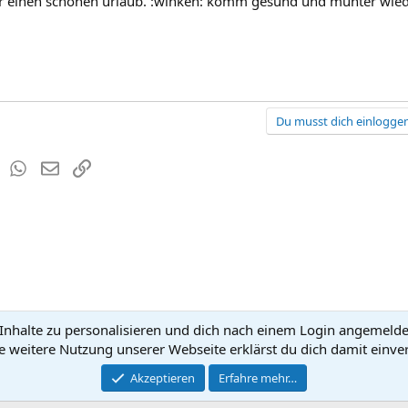
ir einen schönen urlaub. :winken: komm gesund und munter wie
Du musst dich einloggen
est
Tumblr
WhatsApp
E-Mail
Link
nhalte zu personalisieren und dich nach einem Login angemeldet 
Kontakt
Nutzun
e weitere Nutzung unserer Webseite erklärst du dich damit einve
®
Community platform by XenForo
Akzeptieren
Erfahre mehr…
© 2010-2026 XenForo Ltd.