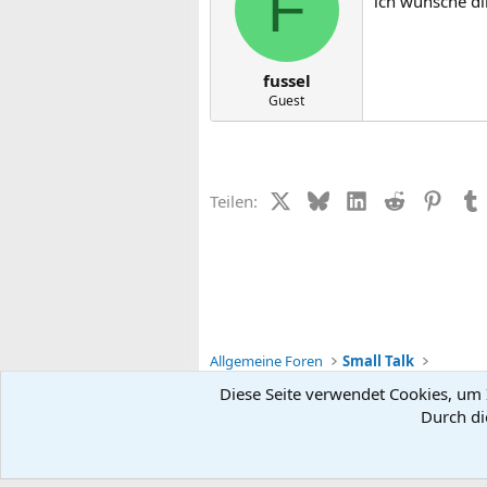
F
ich wünsche d
fussel
Guest
X (Twitter)
Bluesky
LinkedIn
Reddit
Pinter
Teilen:
Allgemeine Foren
Small Talk
Diese Seite verwendet Cookies, um I
Durch di