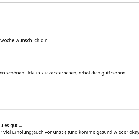
:
 woche wünsch ich dir
en schönen Urlaub zuckersternchen, erhol dich gut! :sonne
u es gut....
r viel Erholung(auch vor uns ;-) )und komme gesund wieder oka