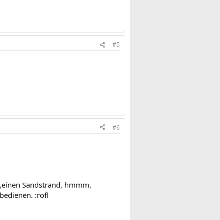
#5
#6
rm,einen Sandstrand, hmmm,
edienen. :rofl