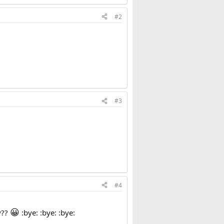
#2
#3
#4
😀
y??
:bye: :bye: :bye: