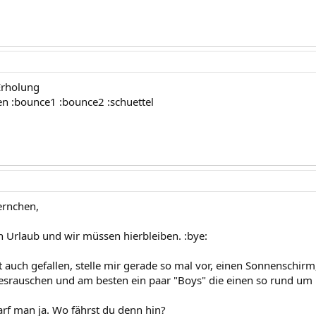
Erholung
en :bounce1 :bounce2 :schuettel
ernchen,
en Urlaub und wir müssen hierbleiben. :bye:
t auch gefallen, stelle mir gerade so mal vor, einen Sonnenschi
esrauschen und am besten ein paar "Boys" die einen so rund um b
arf man ja. Wo fährst du denn hin?