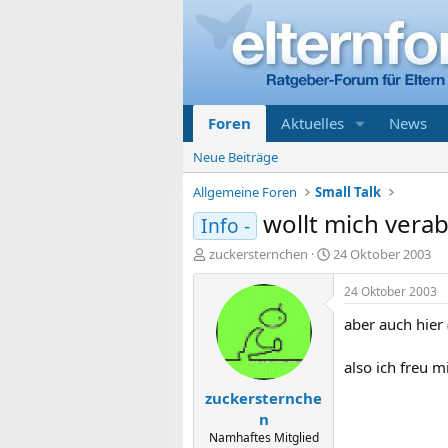
Foren
Aktuelles
News
Neue Beiträge
Allgemeine Foren
Small Talk
wollt mich vera
Info -
E
E
zuckersternchen
24 Oktober 2003
r
r
s
s
24 Oktober 2003
t
t
aber auch hier
e
e
l
l
l
l
also ich freu 
e
t
zuckersternche
r
a
m
n
Namhaftes Mitglied