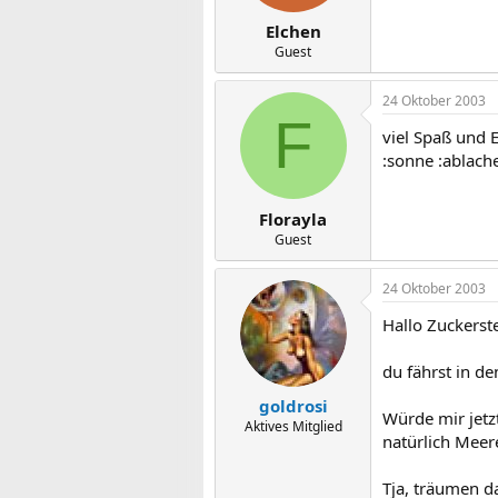
Elchen
Guest
24 Oktober 2003
F
viel Spaß und 
:sonne :ablach
Florayla
Guest
24 Oktober 2003
Hallo Zuckerst
du fährst in d
goldrosi
Würde mir jetz
Aktives Mitglied
natürlich Meer
Tja, träumen d