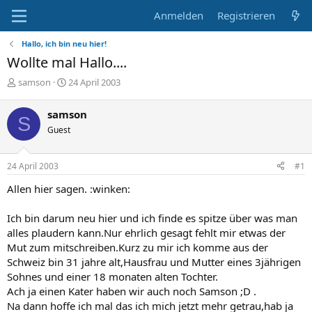
Anmelden
Registrieren
Hallo, ich bin neu hier!
Wollte mal Hallo....
E
E
samson
24 April 2003
r
r
s
s
samson
S
t
t
Guest
e
e
l
l
l
l
24 April 2003
#1
e
t
r
a
Allen hier sagen. :winken:
m
Ich bin darum neu hier und ich finde es spitze über was man
alles plaudern kann.Nur ehrlich gesagt fehlt mir etwas der
Mut zum mitschreiben.Kurz zu mir ich komme aus der
Schweiz bin 31 jahre alt,Hausfrau und Mutter eines 3jährigen
Sohnes und einer 18 monaten alten Tochter.
Ach ja einen Kater haben wir auch noch Samson ;D .
Na dann hoffe ich mal das ich mich jetzt mehr getrau,hab ja