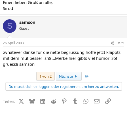
Einen lieben Gruß an alle,
Sirod
samson
S
Guest
26 April 2003
#25
:whatever danke für die nette begrüssung.hoffe jetzt klappts
mit dem mut besser :sn8...Merke hier gibts viel humor :rofl
grüessli samson
Letzte
1 von 2
Nächste
Du musst dich einloggen oder registrieren, um hier zu antworten.
X (Twitter)
Bluesky
LinkedIn
Reddit
Pinterest
Tumblr
WhatsApp
E-Mail
Link
Teilen: