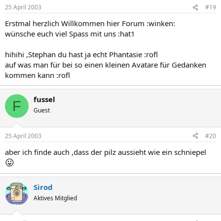
25 April 2003
#19
Erstmal herzlich Willkommen hier Forum :winken:
wünsche euch viel Spass mit uns :hat1
hihihi ,Stephan du hast ja echt Phantasie :rofl
auf was man für bei so einen kleinen Avatare für Gedanken
kommen kann :rofl
fussel
F
Guest
25 April 2003
#20
aber ich finde auch ,dass der pilz aussieht wie ein schniepel
😛
Sirod
Aktives Mitglied