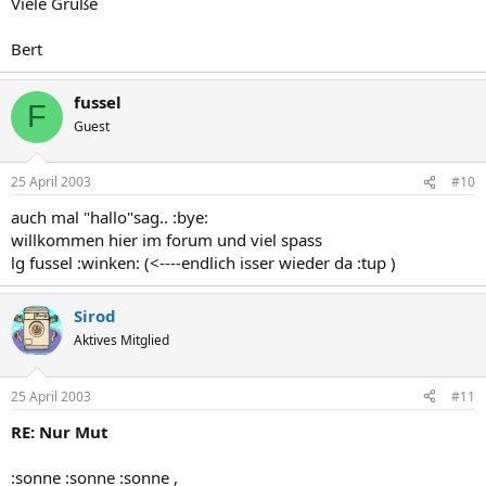
Viele Grüße
Bert
fussel
F
Guest
25 April 2003
#10
auch mal "hallo"sag.. :bye:
willkommen hier im forum und viel spass
lg fussel :winken: (<----endlich isser wieder da :tup )
Sirod
Aktives Mitglied
25 April 2003
#11
RE: Nur Mut
:sonne :sonne :sonne ,