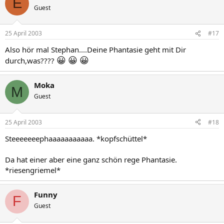
E
Guest
25 April 2003
#17
Also hör mal Stephan....Deine Phantasie geht mit Dir
😀
😀
😀
durch,was????
Moka
M
Guest
25 April 2003
#18
Steeeeeeephaaaaaaaaaaa. *kopfschüttel*
Da hat einer aber eine ganz schön rege Phantasie.
*riesengriemel*
Funny
F
Guest