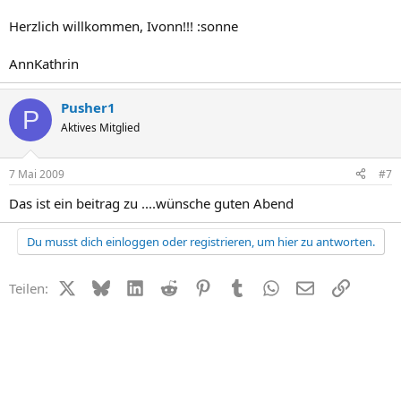
Herzlich willkommen, Ivonn!!! :sonne
AnnKathrin
Pusher1
P
Aktives Mitglied
7 Mai 2009
#7
Das ist ein beitrag zu ....wünsche guten Abend
Du musst dich einloggen oder registrieren, um hier zu antworten.
X (Twitter)
Bluesky
LinkedIn
Reddit
Pinterest
Tumblr
WhatsApp
E-Mail
Link
Teilen: