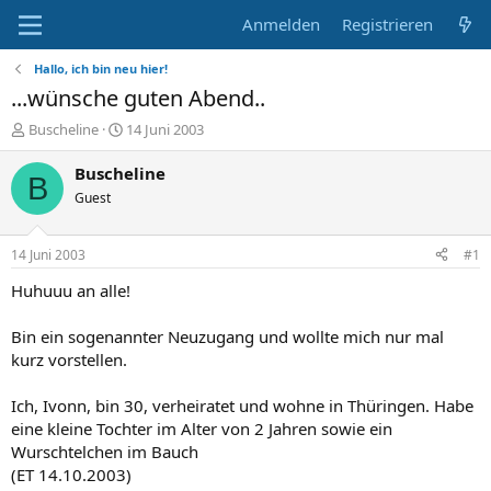
Anmelden
Registrieren
Hallo, ich bin neu hier!
...wünsche guten Abend..
E
E
Buscheline
14 Juni 2003
r
r
s
s
Buscheline
B
t
t
Guest
e
e
l
l
l
l
14 Juni 2003
#1
e
t
r
a
Huhuuu an alle!
m
Bin ein sogenannter Neuzugang und wollte mich nur mal
kurz vorstellen.
Ich, Ivonn, bin 30, verheiratet und wohne in Thüringen. Habe
eine kleine Tochter im Alter von 2 Jahren sowie ein
Wurschtelchen im Bauch
(ET 14.10.2003)