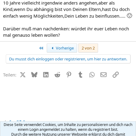
10 Jahre vielleicht irgendwie anders angehen,aber als
Kind,wenn Du abhängig bist von Deinen Eltern,hast Du doch
🙁
einfach wenig Möglichkeiten,Dein Leben zu beinflussen.....
Darüber muß man nachdenken: würdet ihr euer Leben noch
mal genauso leben wollen?
Erste
Vorherige
2 von 2
Du musst dich einloggen oder registrieren, um hier zu antworten.
X (Twitter)
Bluesky
LinkedIn
Reddit
Pinterest
Tumblr
WhatsApp
E-Mail
Link
Teilen:
Small Talk
Diese Seite verwendet Cookies, um Inhalte zu personalisieren und dich nach
einem Login angemeldet zu halten, wenn du registriert bist.
Durch die weitere Nutzung unserer Webseite erklärst du dich damit
Kontakt
Nutzungsbedingungen
Datenschutz
Hilfe
R