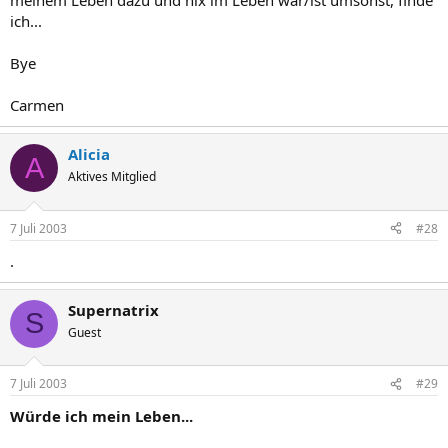
meinem Leben dazu und nix im Leben war/ist umsonst, finde
ich...
Bye
Carmen
Alicia
A
Aktives Mitglied
7 Juli 2003
#28
.
Supernatrix
S
Guest
7 Juli 2003
#29
Würde ich mein Leben...