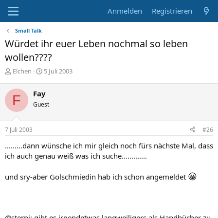
Anmelden
Registrieren
Small Talk
Würdet ihr euer Leben nochmal so leben
wollen????
E
E
Elchen
5 Juli 2003
r
r
s
s
Fay
F
t
t
Guest
e
e
l
l
l
l
7 Juli 2003
#26
e
t
r
a
.........dann wünsche ich mir gleich noch fürs nächste Mal, dass
m
ich auch genau weiß was ich suche.............
😀
und sry-aber Golschmiedin hab ich schon angemeldet
@sterni: gibt es irgendetwas langweiligers als Handbücher zu