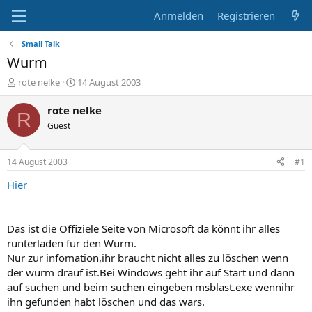
Anmelden
Registrieren
Small Talk
Wurm
E
E
rote nelke
14 August 2003
r
r
s
s
rote nelke
R
t
t
Guest
e
e
l
l
l
l
14 August 2003
#1
e
t
r
a
Hier
m
Das ist die Offiziele Seite von Microsoft da könnt ihr alles
runterladen für den Wurm.
Nur zur infomation,ihr braucht nicht alles zu löschen wenn
der wurm drauf ist.Bei Windows geht ihr auf Start und dann
auf suchen und beim suchen eingeben msblast.exe wennihr
ihn gefunden habt löschen und das wars.