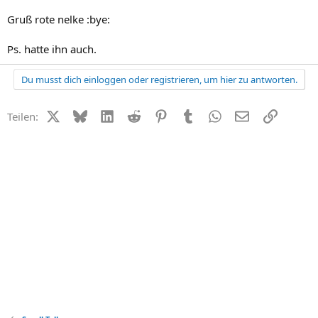
Gruß rote nelke :bye:
Ps. hatte ihn auch.
Du musst dich einloggen oder registrieren, um hier zu antworten.
X (Twitter)
Bluesky
LinkedIn
Reddit
Pinterest
Tumblr
WhatsApp
E-Mail
Link
Teilen: