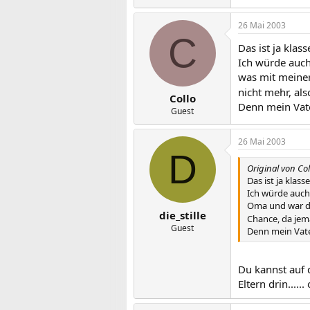
26 Mai 2003
C
Das ist ja klass
Ich würde auch
was mit meiner
nicht mehr, al
Collo
Denn mein Vate
Guest
26 Mai 2003
D
Original von Col
Das ist ja klasse
Ich würde auch
Oma und war da
die_stille
Chance, da jem
Guest
Denn mein Vate
Du kannst auf 
Eltern drin....