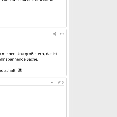
#9
u meinen Ururgroßeltern, das ist
sehr spannende Sache.
😀
ndtschaft.
#10