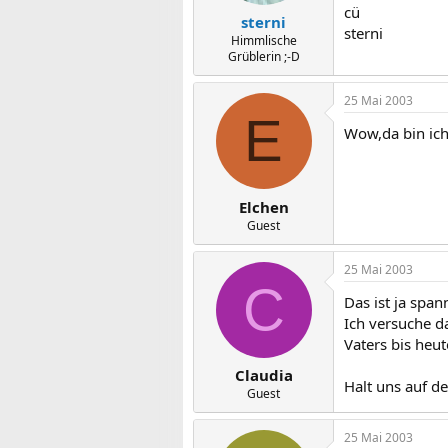
cü
sterni
sterni
Himmlische
Grüblerin ;-D
25 Mai 2003
E
Wow,da bin ich
Elchen
Guest
25 Mai 2003
C
Das ist ja spa
Ich versuche d
Vaters bis heut
Claudia
Halt uns auf d
Guest
25 Mai 2003