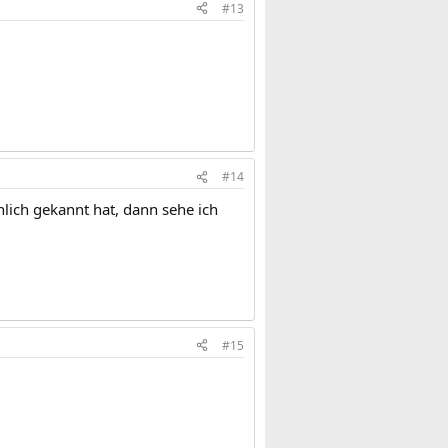
#13
#14
lich gekannt hat, dann sehe ich
#15