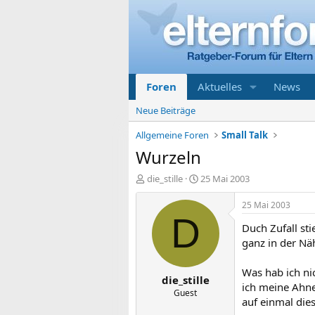
Foren
Aktuelles
News
Neue Beiträge
Allgemeine Foren
Small Talk
Wurzeln
E
E
die_stille
25 Mai 2003
r
r
s
s
25 Mai 2003
t
t
D
Duch Zufall st
e
e
l
l
ganz in der Näh
l
l
e
t
Was hab ich ni
die_stille
r
a
ich meine Ahnen
m
Guest
auf einmal dies