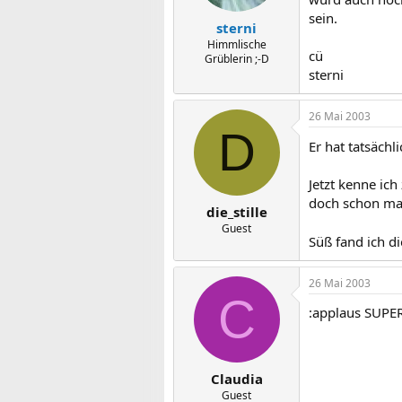
sein.
sterni
Himmlische
cü
Grüblerin ;-D
sterni
26 Mai 2003
D
Er hat tatsächl
Jetzt kenne ic
doch schon mal
die_stille
Guest
Süß fand ich d
26 Mai 2003
C
:applaus SUPER!
Claudia
Guest