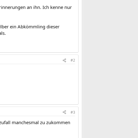
Erinnerungen an ihn. Ich kenne nur
elber ein Abkömmling dieser
ls.
#2
#3
r zufall manchesmal zu zukommen