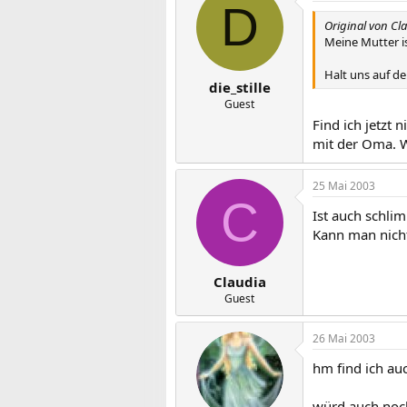
D
Original von Cl
Meine Mutter i
Halt uns auf d
die_stille
Guest
Find ich jetzt
mit der Oma. Wa
25 Mai 2003
C
Ist auch schli
Kann man nich
Claudia
Guest
26 Mai 2003
hm find ich au
würd auch noch