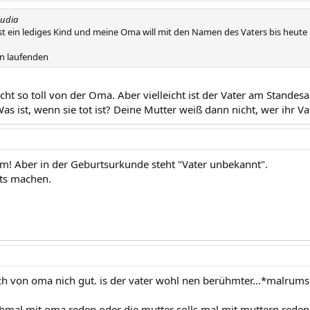
audia
st ein lediges Kind und meine Oma will mit den Namen des Vaters bis heute 
en laufenden
 nicht so toll von der Oma. Aber vielleicht ist der Vater am Sta
s ist, wenn sie tot ist? Deine Mutter weiß dann nicht, wer ihr Vat
mm! Aber in der Geburtsurkunde steht "Vater unbekannt".
ts machen.
ch von oma nich gut. is der vater wohl nen berühmter...*malru
mal mit oma reden oder die mutter solls mal mit muttern reden