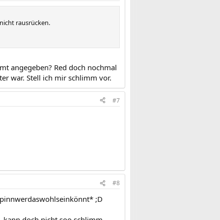
nicht rausrücken.
ndesamt angegeben? Red doch nochmal
er war. Stell ich mir schlimm vor.
#7
#8
mspinnwerdaswohlseinkönnt* ;D
, kann doch nicht soo schlimm