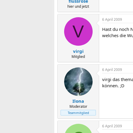
flussrose
hier und jetzt
6 April 2009
V
Hast du noch N
welches die Wu
virgi
Mitglied
6 April 2009
virgi das them
können. ;D
Ilona
Moderator
Teammitglied
6 April 2009