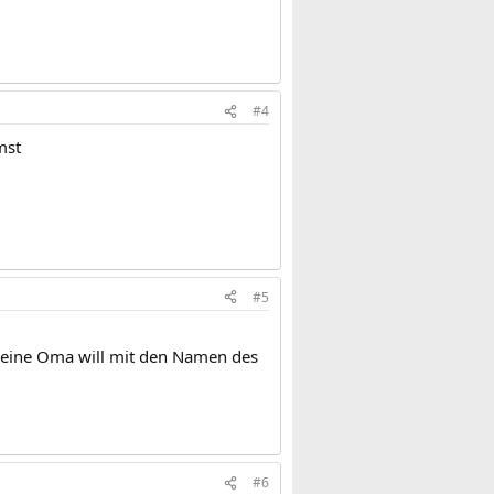
#4
mst
#5
d meine Oma will mit den Namen des
#6