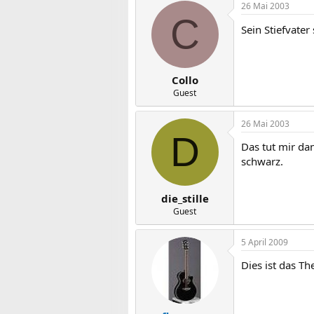
26 Mai 2003
C
Sein Stiefvater
Collo
Guest
26 Mai 2003
D
Das tut mir da
schwarz.
die_stille
Guest
5 April 2009
Dies ist das T