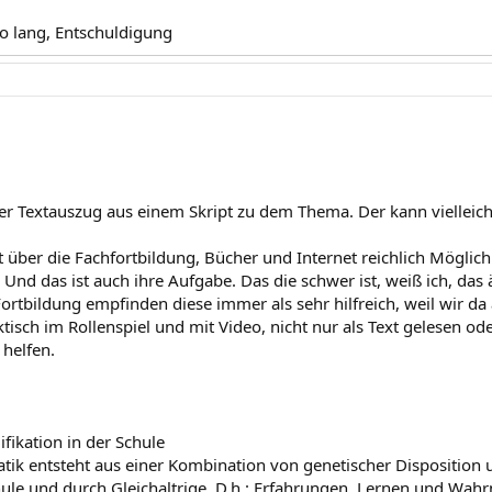
o lang, Entschuldigung
ner Textauszug aus einem Skript zu dem Thema. Der kann vielleicht
at über die Fachfortbildung, Bücher und Internet reichlich Mögli
 Und das ist auch ihre Aufgabe. Das die schwer ist, weiß ich, das 
 Fortbildung empfinden diese immer als sehr hilfreich, weil wir d
ktisch im Rollenspiel und mit Video, nicht nur als Text gelesen o
helfen.
fikation in der Schule
k entsteht aus einer Kombination von genetischer Disposition u
hule und durch Gleichaltrige. D.h.: Erfahrungen, Lernen und Wa