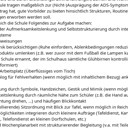
hule tragen maßgeblich zur (Nicht-)Ausprägung der ADS-Symptom
trag hat, gute Vorbilder zu bieten hinsichtlich Strukturen, Routi
gen erworben werden soll.
 sich die Schule Folgendes zur Aufgabe machen:
er Aufmerksamkeitslenkung und Selbststrukturierung durch int
ysteme
Anweisungen
ik berücksichtigen (Ruhe einfordern, Ablenkbedingungen reduzi
oduktiv umlenken (z.B. wer zuvor mit dem Fußball die Lampen k
r Schule ernannt, der im Schulhaus sämtliche Glühbirnen kontroll
formiert)
rbeitsplatz (Überflüssiges vom Tisch)
alog für Fehlverhalten (wenn möglich mit inhaltlichem Bezug) 
rung durch Symbole, Handzeichen, Gestik und Mimik (wenn mögl
itslenkung durch räumliche Nähe zum Schüler (z.B. die Hand auf 
chtung drehen, ...) und häufigen Blickkontakt
rollierende) Sitzordnung mit Blick zur Tafel, wenn möglich in Reic
lichkeiten integrieren durch kleinere Aufträge (Tafeldienst, Kart
 Telefondienst an kleinen Dorfschulen, etc.)
d Wochenplanarbeit mit strukturierender Begleitung (v.a. mit Tei