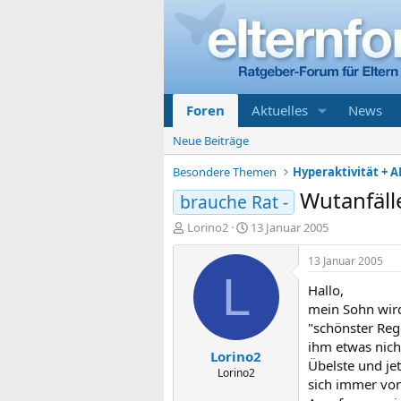
Foren
Aktuelles
News
Neue Beiträge
Besondere Themen
Hyperaktivität + A
Wutanfäll
brauche Rat -
E
E
Lorino2
13 Januar 2005
r
r
s
s
13 Januar 2005
t
t
L
Hallo,
e
e
l
l
mein Sohn wird 
l
l
"schönster Reg
e
t
ihm etwas nich
Lorino2
r
a
Übelste und je
m
Lorino2
sich immer von