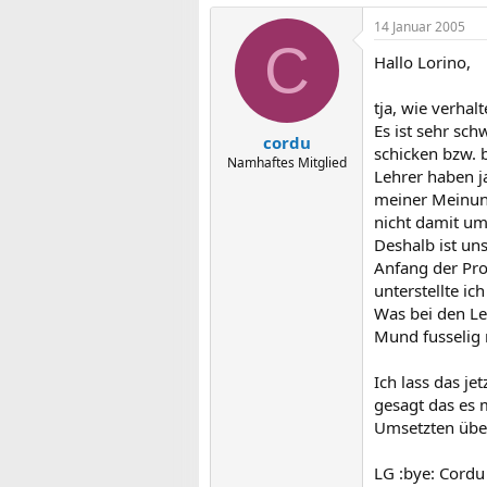
14 Januar 2005
C
Hallo Lorino,
tja, wie verha
Es ist sehr sch
cordu
schicken bzw. 
Namhaftes Mitglied
Lehrer haben j
meiner Meinung
nicht damit um
Deshalb ist un
Anfang der Pr
unterstellte ic
Was bei den Le
Mund fusselig r
Ich lass das j
gesagt das es m
Umsetzten übe
LG :bye: Cordu