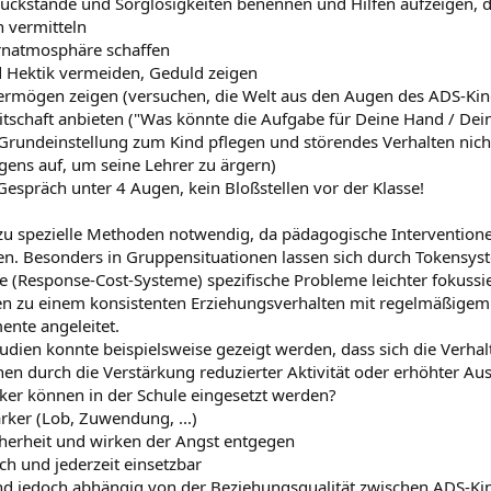
ückstände und Sorglosigkeiten benennen und Hilfen aufzeigen, 
n vermitteln
ernatmosphäre schaffen
d Hektik vermeiden, Geduld zeigen
ermögen zeigen (versuchen, die Welt aus den Augen des ADS-Kin
tschaft anbieten ("Was könnte die Aufgabe für Deine Hand / Dein
e Grundeinstellung zum Kind pflegen und störendes Verhalten nic
gens auf, um seine Lehrer zu ärgern)
 Gespräch unter 4 Augen, kein Bloßstellen vor der Klasse!
zu spezielle Methoden notwendig, da pädagogische Interventione
en. Besonders in Gruppensituationen lassen sich durch Tokensys
 (Response-Cost-Systeme) spezifische Probleme leichter fokussie
n zu einem konsistenten Erziehungsverhalten mit regelmäßigem
ente angeleitet.
udien konnte beispielsweise gezeigt werden, dass sich die Verhal
hen durch die Verstärkung reduzierter Aktivität oder erhöhter Au
ker können in der Schule eingesetzt werden?
ärker (Lob, Zuwendung, ...)
cherheit und wirken der Angst entgegen
ach und jederzeit einsetzbar
ind jedoch abhängig von der Beziehungsqualität zwischen ADS-Ki