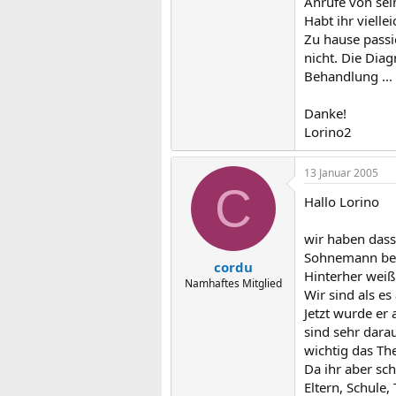
Anrufe von sei
Habt ihr vielle
Zu hause passi
nicht. Die Dia
Behandlung ...
Danke!
Lorino2
13 Januar 2005
C
Hallo Lorino
wir haben dass
Sohnemann beko
cordu
Hinterher weiß
Namhaftes Mitglied
Wir sind als es
Jetzt wurde er
sind sehr dara
wichtig das Th
Da ihr aber sc
Eltern, Schule,