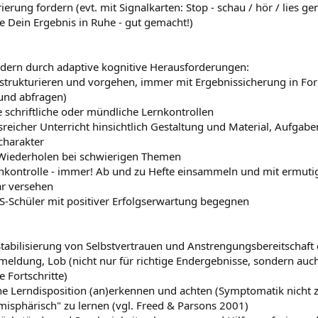
rierung fordern (evt. mit Signalkarten: Stop - schau / hör / lies ge
fe Dein Ergebnis in Ruhe - gut gemacht!)
rdern durch adaptive kognitive Herausforderungen:
ig strukturieren und vorgehen, immer mit Ergebnissicherung in 
 und abfragen)
e schriftliche oder mündliche Lernkontrollen
reicher Unterricht hinsichtlich Gestaltung und Material, Aufgab
charakter
 Wiederholen bei schwierigen Themen
kontrolle - immer! Ab und zu Hefte einsammeln und mit ermuti
r versehen
-Schüler mit positiver Erfolgserwartung begegnen
tabilisierung von Selbstvertrauen und Anstrengungsbereitschaft
kmeldung, Lob (nicht nur für richtige Endergebnisse, sondern auc
e Fortschritte)
che Lerndisposition (an)erkennen und achten (Symptomatik nicht
misphärisch" zu lernen (vgl. Freed & Parsons 2001)