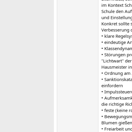
im Kontext Sc
Schule den Auf
und Einstellun
Konkret sollte
Verbesserung d
• klare Regels
• eindeutige 
• Klassendynam
• Störungen pr
"Lichtwart" de
Hausmeister in
• Ordnung am A
• Sanktionskat
einfordern
• Impulssteue
• Aufmerksamke
die richtige Ri
• feste (keine 
• Bewegungsmög
Blumen gießen,
• Freiarbeit un