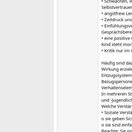
• Schwächen, R
Selbstvertraue
• angstfreie L
• Zeitdruck un
• Einfühlungsv
Gesprächsberei
• eine positiv
Kind steht mor
• Kritik nur im
Häufig sind da
Wirkung erziel
Entzugssysteme
Bezugspersone
Verhaltenselem
In mehreren St
und -Jugendlic
Welche Verstär
• Soziale Verst
o sie geben Si
o sie sind einf
Beachte: Sie s