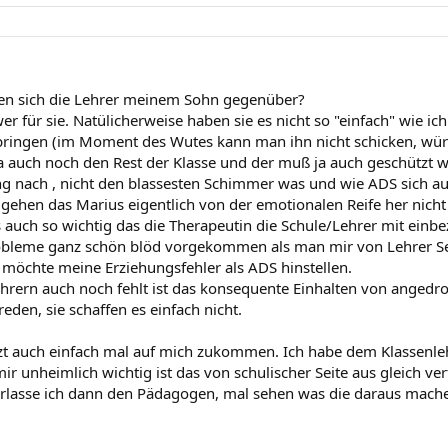
lten sich die Lehrer meinem Sohn gegenüber?
wer für sie. Natülicherweise haben sie es nicht so "einfach" wie ic
bringen (im Moment des Wutes kann man ihn nicht schicken, wü
a auch noch den Rest der Klasse und der muß ja auch geschützt 
 nach , nicht den blassesten Schimmer was und wie ADS sich a
gehen das Marius eigentlich von der emotionalen Reife her nicht w
s auch so wichtig das die Therapeutin die Schule/Lehrer mit einbe
obleme ganz schön blöd vorgekommen als man mir von Lehrer Se
h möchte meine Erziehungsfehler als ADS hinstellen.
hrern auch noch fehlt ist das konsequente Einhalten von angedro
eden, sie schaffen es einfach nicht.
etzt auch einfach mal auf mich zukommen. Ich habe dem Klassenle
ir unheimlich wichtig ist das von schulischer Seite aus gleich v
rlasse ich dann den Pädagogen, mal sehen was die daraus mach