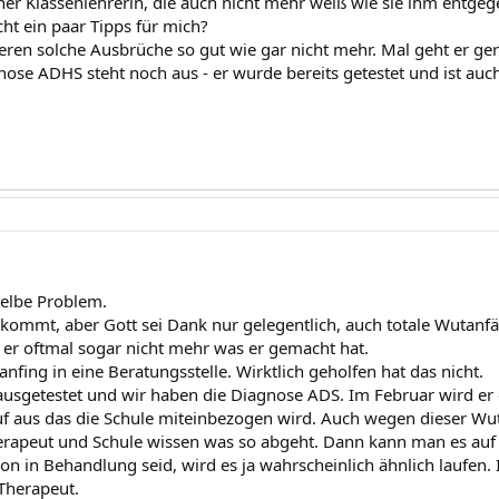
ner Klassenlehrerin, die auch nicht mehr weiß wie sie ihm entgege
icht ein paar Tipps für mich?
eren solche Ausbrüche so gut wie gar nicht mehr. Mal geht er g
gnose ADHS steht noch aus - er wurde bereits getestet und ist auc
elbe Problem.
mmt, aber Gott sei Dank nur gelegentlich, auch totale Wutanfäl
 er oftmal sogar nicht mehr was er gemacht hat.
 anfing in eine Beratungsstelle. Wirktlich geholfen hat das nicht.
 ausgetestet und wir haben die Diagnose ADS. Im Februar wird er
uf aus das die Schule miteinbezogen wird. Auch wegen dieser Wutan
erapeut und Schule wissen was so abgeht. Dann kann man es auf b
hon in Behandlung seid, wird es ja wahrscheinlich ähnlich laufen.
 Therapeut.