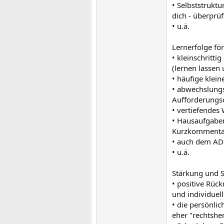
• Selbststruktu
dich - überprü
• u.ä.
Lernerfolge fö
• kleinschritt
(lernen lassen
• häufige klein
• abwechslungs
Aufforderungs
• vertiefendes
• Hausaufgaben
Kurzkommenta
• auch dem ADS
• u.ä.
Stärkung und S
• positive Rüc
und individuell
• die persönli
eher "rechtshe