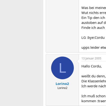
Was bei meinem
Wut nichts erre
Ein Tip den ic
austoben auf d
Finde ich auch 
LG :bye:Cordu
upps leider et
13 Januar 2005
L
Hallo Cordu,
weißt du denn,
Die Klassenleh
Lorino2
Ich werde näch
Lorino2
Ich muß schon 
kommen :trae