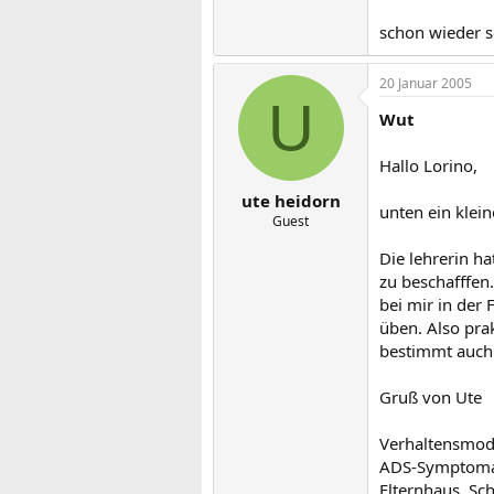
schon wieder s
20 Januar 2005
U
Wut
Hallo Lorino,
ute heidorn
unten ein klei
Guest
Die lehrerin h
zu beschafffen.
bei mir in der
üben. Also pra
bestimmt auch 
Gruß von Ute
Verhaltensmodi
ADS-Symptomati
Elternhaus, Sc