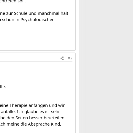
ntreten soll.
erne zur Schule und manchmal halt
h schon in Psychologischer
#2
le.
 eine Therapie anfangen und wir
fälle. Ich glaube es ist sehr
eiden Seiten besser beurteilen.
 Ich meine die Absprache Kind,