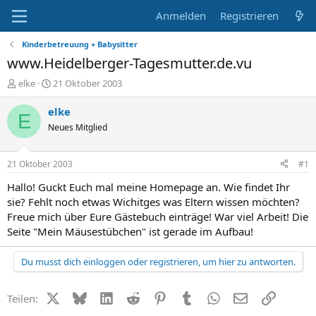
Anmelden
Registrieren
Kinderbetreuung + Babysitter
www.Heidelberger-Tagesmutter.de.vu
E
E
elke
21 Oktober 2003
r
r
s
s
elke
E
t
t
Neues Mitglied
e
e
l
l
l
l
21 Oktober 2003
#1
e
t
r
a
Hallo! Guckt Euch mal meine Homepage an. Wie findet Ihr
m
sie? Fehlt noch etwas Wichitges was Eltern wissen möchten?
Freue mich über Eure Gästebuch einträge! War viel Arbeit! Die
Seite "Mein Mäusestübchen" ist gerade im Aufbau!
Du musst dich einloggen oder registrieren, um hier zu antworten.
X (Twitter)
Bluesky
LinkedIn
Reddit
Pinterest
Tumblr
WhatsApp
E-Mail
Link
Teilen: