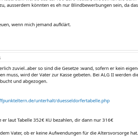
zu, ausserdem könnten es eh nur Blindbewerbungen sein, da das 
uen, wenn mich jemand aufklärt.
5
cherlich zuviel..aber so sind die Gesetze :wand, sofern er kein eig
hlen muss, wird der Vater zur Kasse gebeten. Bei ALG II werden di
bucht und abgezogen.
ffpunkteltern.de/unterhalt/duesseldorfertabelle.php
te er laut Tabelle 352€ KU bezahlen, dir dann nur 316€
t dem Vater, ob er keine Aufwendungen für die Altersvorsorge hat