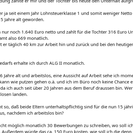
dung zahlte er mir und der Tochter bis heute den Unterhalt auf
er ja seit einem Jahr Lohnsteuerklasse 1 und somit weniger Netto
5 Jahre alt geworden.
n nur noch 1.640 Euro netto und zahlt für die Tochter 316 Euro U
amt also 669 monatlich.
 er täglich 40 km zur Arbeit hin und zurück und bei den heutig
edarfs erhalte ich durch ALG II monatlich.
56 Jahre alt und arbeitslos, eine Aussicht auf Arbeit sehe ich mome
kann wie putzen gehen o.ä. und ich im Büro noch keine Chance 
a ich auch seit über 20 Jahren aus dem Beruf draussen bin. Wer
slosen landen.
ht so, daß beide Eltern unterhaltspflichtig sind für die nun 15 jäh
aus, nachdem ich arbeitslos bin?
 nicht möglich monatlich 30 Bewerbungen zu schreiben, wo soll ic
ußerdem würde das ca. 150 Euro kosten, wie soll ich die denn 