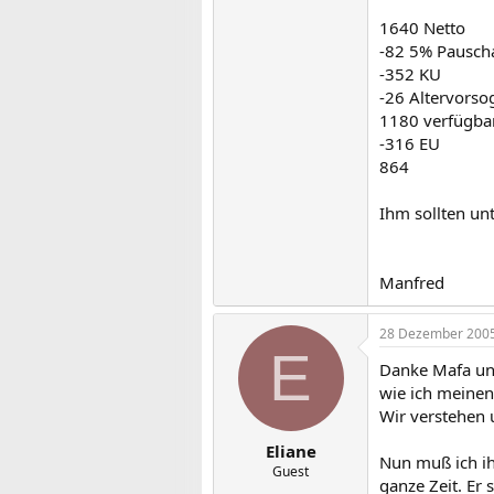
1640 Netto
-82 5% Pausch
-352 KU
-26 Altervorso
1180 verfügb
-316 EU
864
Ihm sollten un
Manfred
28 Dezember 200
E
Danke Mafa und
wie ich meinen
Wir verstehen 
Eliane
Nun muß ich ih
Guest
ganze Zeit. Er 