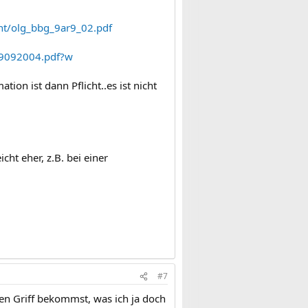
ht/olg_bbg_9ar9_02.pdf
09092004.pdf?w
tion ist dann Pflicht..es ist nicht
cht eher, z.B. bei einer
#7
n Griff bekommst, was ich ja doch