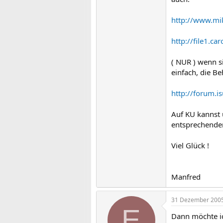
http://www.mi
http://file1.
( NUR ) wenn si
einfach, die B
http://forum.
Auf KU kannst u
entsprechendem 
Viel Glück !
Manfred
31 Dezember 200
E
Dann möchte ic