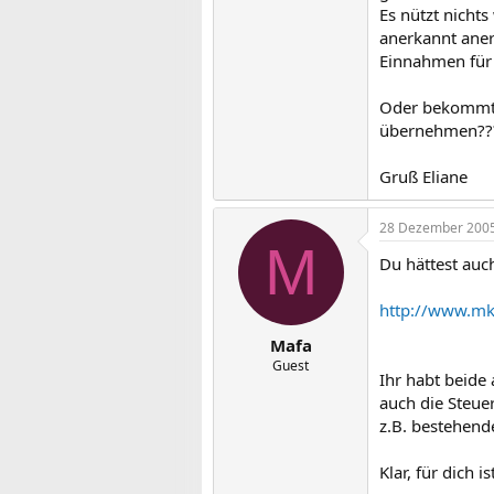
Es nützt nicht
anerkannt aner
Einnahmen für 
Oder bekommt m
übernehmen????
Gruß Eliane
28 Dezember 200
M
Du hättest auc
http://www.mk
Mafa
Guest
Ihr habt beide 
auch die Steue
z.B. bestehende
Klar, für dich 