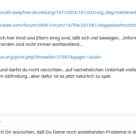
knuth.keepfree.de/zeitung/TXT/2003/161203/olg_bbg/melderec
carookee.com/forum/VAfK-Forum/19/file/261081/doppelwohnsitz
ch hier Kind und Eltern einig sind, läßt sich viel bewegen, ..Informa
ehörden sind nicht immer wohlwollend...
isuv.org/print.php?threadid=37587&page=1&sid=
nd darfst du nicht verzichten...auf nachehelichen Unterhalt viellei
Abfindung...aber dafür ist es jetzt natürlich zu spät.
5
h Dir wünschen, daß Du Deine noch anstehenden Probleme in de