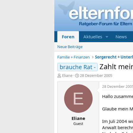
Foren
Aktuelles
News
Neue Beiträge
Familie + Finanzen
Zahlt mei
brauche Rat -
E
E
Eliane
28 Dezember 2005
r
r
s
s
28 Dezember 200
t
t
E
Hallo zusamm
e
e
l
l
l
l
Glaube mein Ma
e
t
Eliane
r
a
Im Juli 2004 w
m
Guest
Anwalt berechn