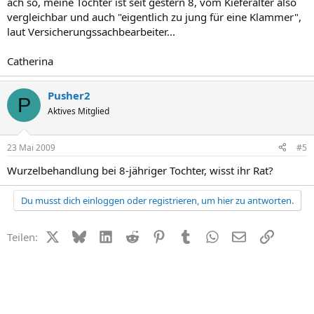
ach so, meine Tochter ist seit gestern 8, vom Kieferalter also
vergleichbar und auch "eigentlich zu jung für eine Klammer",
laut Versicherungssachbearbeiter...
Catherina
Pusher2
P
Aktives Mitglied
23 Mai 2009
#5
Wurzelbehandlung bei 8-jähriger Tochter, wisst ihr Rat?
Du musst dich einloggen oder registrieren, um hier zu antworten.
X (Twitter)
Bluesky
LinkedIn
Reddit
Pinterest
Tumblr
WhatsApp
E-Mail
Link
Teilen: