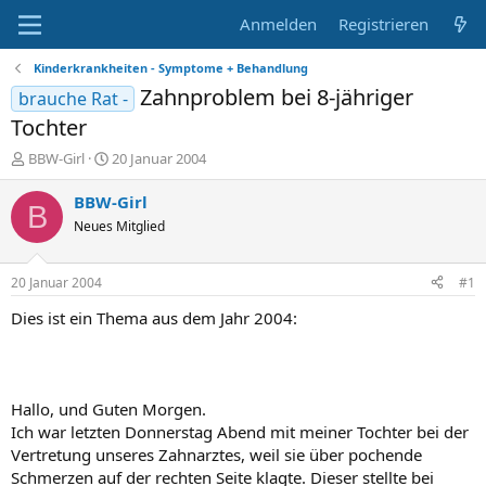
Anmelden
Registrieren
Kinderkrankheiten - Symptome + Behandlung
Zahnproblem bei 8-jähriger
brauche Rat -
Tochter
E
E
BBW-Girl
20 Januar 2004
r
r
s
s
BBW-Girl
B
t
t
Neues Mitglied
e
e
l
l
l
l
20 Januar 2004
#1
e
t
r
a
Dies ist ein Thema aus dem Jahr 2004:
m
Hallo, und Guten Morgen.
Ich war letzten Donnerstag Abend mit meiner Tochter bei der
Vertretung unseres Zahnarztes, weil sie über pochende
Schmerzen auf der rechten Seite klagte. Dieser stellte bei