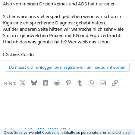
Also von meinen Dreien keines und ADS hat nur einer.
Sicher wäre uns viel erspart geblieben wenn wir schon im
Kiga eine entsprechende Diagnose gehabt hätten.
Auf der anderen Seite hätten wir wahrscheinlich sehr viele
Std. in irgendwelchen Praxen mit KG und Ergo verbracht.
Und ob das was genützt hätte? Wer weiß das schon.
LG :bye: Cordu
Du musst dich einloggen oder registrieren, um hier zu antworten.
X (Twitter)
Bluesky
LinkedIn
Reddit
Pinterest
Tumblr
WhatsApp
E-Mail
Link
Teilen:
Hyperaktivität + ADS - ADHS bei Kindern
Diese Seite verwendet Cookies, um Inhalte zu personalisieren und dich nach