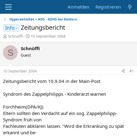
Anmelden
Registrieren
Hyperaktivität + ADS - ADHS bei Kindern
Zeitungsbericht
Info -
E
E
Schnüffi
10 September 2004
r
r
s
s
Schnüffi
S
t
t
Guest
e
e
l
l
l
l
10 September 2004
#1
e
t
r
a
Zeitungsbericht vom 10.9.04 in der Main-Post
m
Syndrom des Zappelphilipps - Kinderärzt warnen
Forchheim(DPA/KJ)
Eltern sollten den Verdacht auf ein sog. Zappelphilipp-
Syndrom früh von
Fachleuten abklären lassen. "Wird die Erkrankung zu spät
erkannt und be-