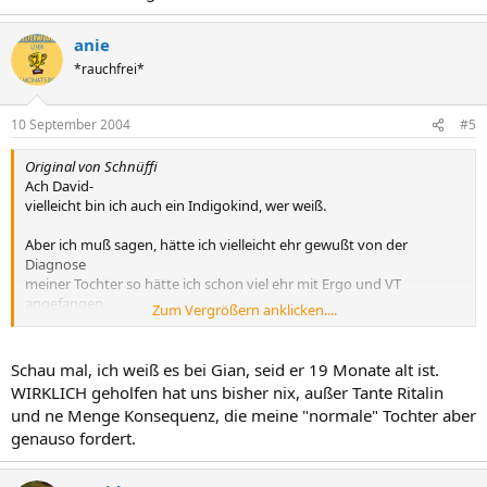
anie
*rauchfrei*
10 September 2004
#5
Original von Schnüffi
Ach David-
vielleicht bin ich auch ein Indigokind, wer weiß.
Aber ich muß sagen, hätte ich vielleicht ehr gewußt von der
Diagnose
meiner Tochter so hätte ich schon viel ehr mit Ergo und VT
angefangen,
Zum Vergrößern anklicken....
vielleicht wäre alles nicht so hart gekommen.
Ich wäre dankbar gewesen über solche Informationen.
Schau mal, ich weiß es bei Gian, seid er 19 Monate alt ist.
WIRKLICH geholfen hat uns bisher nix, außer Tante Ritalin
und ne Menge Konsequenz, die meine "normale" Tochter aber
genauso fordert.