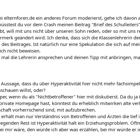
bei elternforen.de ein anderes Forum moderierst, gehe ich davon a
müsstest du vor dem Crash meinen Beitrag "Brief des Schulleiters
ibt, will mit uns nicht über unseren Sohn reden, oder so mit uns 
rmerk geändert wird. Ich denke, dass sich die Klassenlehrerin d
des Beitrages. Ist natürlich nur eine Spekulation die sich auf m
ich nicht beweisen.
 mal die Lehrerin ansprechen und deinen Tipp mit anbringen, ma
 Aussage, dass du über Hyperaktivität hier nicht mehr fachsimpeln 
nschauen willst, oder?
per, wenn du als "Nichtbetroffener" hier mit diskutierst. Da du ja
private Homepage hast, könntest du erheblich mitwirken alte verk
schaft vorherrschend sind, mit aufzubrechen.
r erhält man nur Verständnis von Betroffenen und Ärzten die tief 
egenden Rest ist Hyperaktivität halt ein Erziehungsproblem. Oft
i mir wäre, den würde ich aber was erzählen, bei mir würde er in