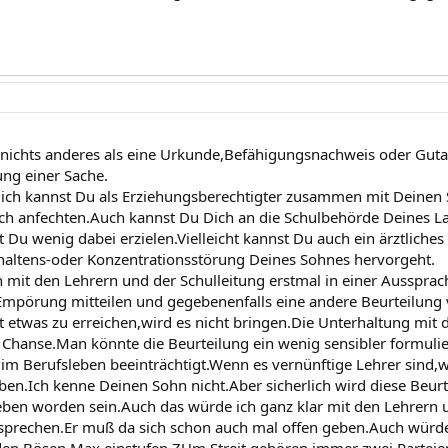
t nichts anderes als eine Urkunde,Befähigungsnachweis oder Gut
ung einer Sache.
lich kannst Du als Erziehungsberechtigter zusammen mit Deinen 
uch anfechten.Auch kannst Du Dich an die Schulbehörde Deines 
st Du wenig dabei erzielen.Vielleicht kannst Du auch ein ärztlich
rhaltens-oder Konzentrationsstörung Deines Sohnes hervorgeht.
 mit den Lehrern und der Schulleitung erstmal in einer Ausspra
mpörung mitteilen und gegebenenfalls eine andere Beurteilung 
 etwas zu erreichen,wird es nicht bringen.Die Unterhaltung mit 
 Chanse.Man könnte die Beurteilung ein wenig sensibler formulie
im Berufsleben beeinträchtigt.Wenn es vernünftige Lehrer sind,we
ben.Ich kenne Deinen Sohn nicht.Aber sicherlich wird diese Beurt
ben worden sein.Auch das würde ich ganz klar mit den Lehrern 
prechen.Er muß da sich schon auch mal offen geben.Auch würde i