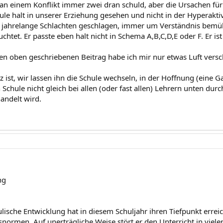
d an einem Konflikt immer zwei dran schuld, aber die Ursachen f
ule halt in unserer Erziehung gesehen und nicht in der Hyperaktiv
 jahrelange Schlachten geschlagen, immer um Verständnis bemüh
ruchtet. Er passte eben halt nicht in Schema A,B,C,D,E oder F. Er is
en oben geschriebenen Beitrag habe ich mir nur etwas Luft versch
ist, wir lassen ihn die Schule wechseln, in der Hoffnung (eine Gar
 Schule nicht gleich bei allen (oder fast allen) Lehrern unten durch
andelt wird.
ng
ische Entwicklung hat in diesem Schuljahr ihren Tiefpunkt erreic
ormen. Auf unerträgliche Weise stört er den Unterricht in vielen