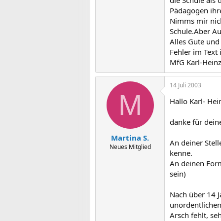
die Schule als
Pädagogen ihre
Nimms mir nich
Schule.Aber Au
Alles Gute und 
Fehler im Text 
MfG Karl-Hein
14 Juli 2003
M
Hallo Karl- Hei
danke für dein
Martina S.
An deiner Stell
Neues Mitglied
kenne.
An deinen Form
sein)
Nach über 14 J
unordentlichen
Arsch fehlt, se