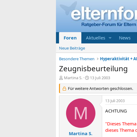
Foren
Aktuelles
News
Neue Beiträge
Besondere Themen
Hyperaktivität + A
Zeugnisbeurteilung
E
E
Martina S.
13 Juli 2003
r
r
s
Für weitere Antworten geschlossen.
s
t
t
e
e
13 Juli 2003
l
l
M
l
l
ACHTUNG
e
t
r
a
"Dieses Thema 
m
dieses Thema d
Martina S.