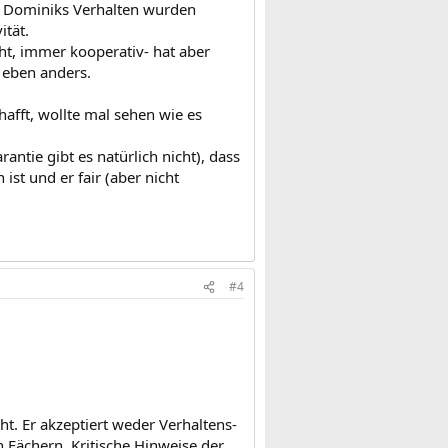
ür Dominiks Verhalten wurden
ität.
t, immer kooperativ- hat aber
t eben anders.
afft, wollte mal sehen wie es
antie gibt es natürlich nicht), dass
 ist und er fair (aber nicht
#4
ht. Er akzeptiert weder Verhaltens-
 Fächern. Kritische Hinweise der