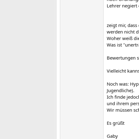
Lehrer negiert e
zeigt mir, dass
werden nicht d
Woher weiß die
Was ist "unertr
Bewertungen so
Vielleicht kan
Noch was: Hypie
Jugendliche).
Ich finde jedo
und ihrem per
Wir müssen schl
Es grüßt
Gaby