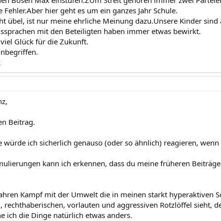
 den Bösen Max einstufen.ZUm Streit gehören immer zwei Parteie
 Fehler.Aber hier geht es um ein ganzes Jahr Schule.
t übel, ist nur meine ehrliche Meinung dazu.Unsere Kinder sind a
ssprachen mit den Beteiligten haben immer etwas bewirkt.
viel Glück für die Zukunft.
inbegriffen.
z
nz,
en Beitrag.
e würde ich sicherlich genauso (oder so ähnlich) reagieren, wenn 
ulierungen kann ich erkennen, dass du meine früheren Beiträge n
ahren Kampf mit der Umwelt die in meinen starkt hyperaktiven 
, rechthaberischen, vorlauten und aggressiven Rotzlöffel sieht, 
he ich die Dinge natürlich etwas anders.