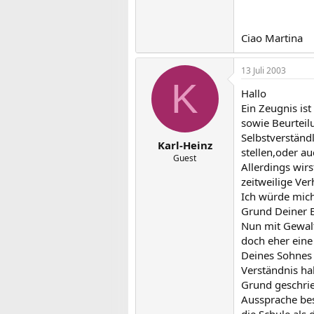
Ciao Martina
13 Juli 2003
K
Hallo
Ein Zeugnis is
sowie Beurteil
Selbstverständ
Karl-Heinz
stellen,oder a
Guest
Allerdings wir
zeitweilige Ve
Ich würde mich
Grund Deiner E
Nun mit Gewalt
doch eher eine
Deines Sohnes 
Verständnis ha
Grund geschrie
Aussprache bes