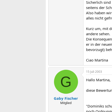
Sicherlich sin
seitens der Sch
Also haben wir
alles nicht gef
Kurz um, mit d
andere sehen.
Die Konsequenz 
er in der neuen
bevorzugt) beh
Ciao Martina
15 Juli 2003
G
Hallo Martina,
diese Bewertu
Gaby Fischer
Mitglied
"Dominiks schul
noch Ordnungsn