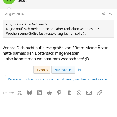
Guest
5 August 2004
#25
Original von kuschelmonster
Na,da muß sich mein Sternchen aber ranhalten wenn es in 2
Wochen seine Größe fast verzwanzig-fachen soll ;-) .
Verlass Dich nicht auf diese größe von 33mm Meine Ärztin
hatte damals den Dottersack mitgemessen...
...also könnte man ein paar mm wegrechnen! ;D
Letzte
1 von 3
Nächste
Du musst dich einloggen oder registrieren, um hier zu antworten.
X (Twitter)
Bluesky
LinkedIn
Reddit
Pinterest
Tumblr
WhatsApp
E-Mail
Link
Teilen: