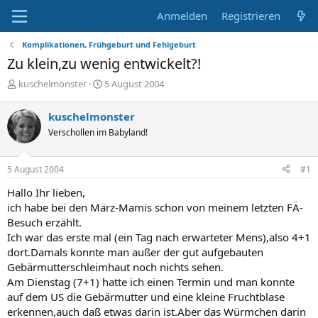
Anmelden
Registrieren
Komplikationen, Frühgeburt und Fehlgeburt
Zu klein,zu wenig entwickelt?!
E
E
kuschelmonster
5 August 2004
r
r
s
s
kuschelmonster
t
t
Verschollen im Babyland!
e
e
l
l
l
l
5 August 2004
#1
e
t
r
a
Hallo Ihr lieben,
m
ich habe bei den März-Mamis schon von meinem letzten FÄ-
Besuch erzählt.
Ich war das erste mal (ein Tag nach erwarteter Mens),also 4+1
dort.Damals konnte man außer der gut aufgebauten
Gebärmutterschleimhaut noch nichts sehen.
Am Dienstag (7+1) hatte ich einen Termin und man konnte
auf dem US die Gebärmutter und eine kleine Fruchtblase
erkennen,auch daß etwas darin ist.Aber das Würmchen darin