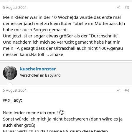
5 August 2004
#3
Mein Kleiner war in der 10 Woche(da wurde das erste mal
gemessen)auch viel zu klein lt.der Tabelle im Mutterpass.Ich
habe mir auch Sorgen gemacht...
Und jetzt ist er sogar etwas größer als der "Durchschnitt".
Und nachdem ich mich so verrückt gemacht habe hat mir
mein FA gesagt dass der Ultraschall auch nicht 100%genau
messen kann.Na toll ... :shake
kuschelmonster
Verschollen im Babyland!
5 August 2004
#4
@ x_lady:
🙁
Nein,leider meine ich mm !
Sonst würde ich mich ja nicht beschweren (dann wäre es ja
auch eher groß).
Es war wirklich so,daß meine FÄ kaum diese beiden