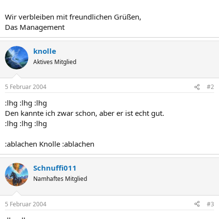
Wir verbleiben mit freundlichen Grüßen,
Das Management
knolle
Aktives Mitglied
5 Februar 2004
#2
:lhg :lhg :lhg
Den kannte ich zwar schon, aber er ist echt gut.
:lhg :lhg :lhg
:ablachen Knolle :ablachen
Schnuffi011
Namhaftes Mitglied
5 Februar 2004
#3