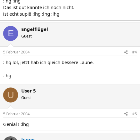
:lhg :lhg
Das ist gut kannte ich noch nicht.
ist echt supi!! :lhg :lhg :lhg
Engelflügel
E
Guest
5 Februar 2004
#4
:lhg lol, jetzt hab ich gleich bessere Laune.
:lhg
User 5
U
Guest
5 Februar 2004
#5
Genial ! :lhg
Jenny