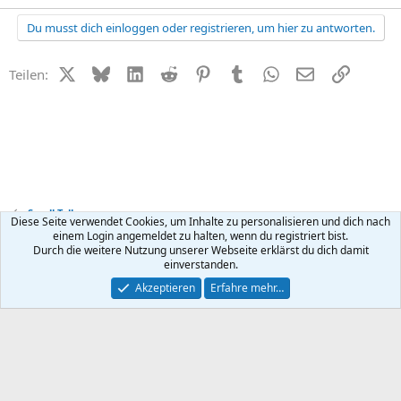
Du musst dich einloggen oder registrieren, um hier zu antworten.
X (Twitter)
Bluesky
LinkedIn
Reddit
Pinterest
Tumblr
WhatsApp
E-Mail
Link
Teilen:
Small Talk
Diese Seite verwendet Cookies, um Inhalte zu personalisieren und dich nach
einem Login angemeldet zu halten, wenn du registriert bist.
Durch die weitere Nutzung unserer Webseite erklärst du dich damit
Kontakt
Nutzungsbedingungen
Datenschutz
Hilfe
R
einverstanden.
S
S
®
Community platform by XenForo
© 2010-2026 XenForo Ltd.
Akzeptieren
Erfahre mehr…