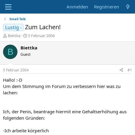
Anmelden
Registrieren
Small Talk
Zum Lachen!
Lustig -
E
E
Biettka
5 Februar 2004
r
r
s
s
Biettka
B
t
t
Guest
e
e
l
l
l
l
5 Februar 2004
#1
e
t
r
a
Hallo! :-D
m
Um dem Stimmung im Forum zu verbessern hier was zu
lachen:
Ich, der Penis, beantrage hiermit eine Gehaltserhöhung aus
folgenden Gründen:
-Ich arbeite körperlich