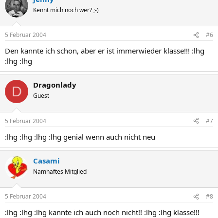
Kennt mich noch wer? ;-)
5 Februar 2004
#6
Den kannte ich schon, aber er ist immerwieder klasse!!! :lhg
:lhg :lhg
Dragonlady
D
Guest
5 Februar 2004
#7
:lhg :lhg :lhg :lhg genial wenn auch nicht neu
Casami
Namhaftes Mitglied
5 Februar 2004
#8
:lhg :lhg :lhg kannte ich auch noch nicht!! :lhg :lhg klasse!!!