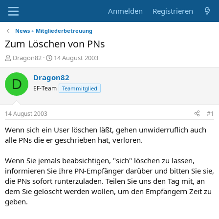
Anmelden
Registrieren
News + Mitgliederbetreuung
Zum Löschen von PNs
E
E
Dragon82
14 August 2003
r
r
s
s
Dragon82
D
t
t
EF-Team
Teammitglied
e
e
l
l
l
l
14 August 2003
#1
e
t
r
a
Wenn sich ein User löschen läßt, gehen unwiderruflich auch
m
alle PNs die er geschrieben hat, verloren.
Wenn Sie jemals beabsichtigen, "sich" löschen zu lassen,
informieren Sie Ihre PN-Empfänger darüber und bitten Sie sie,
die PNs sofort runterzuladen. Teilen Sie uns den Tag mit, an
dem Sie gelöscht werden wollen, um den Empfängern Zeit zu
geben.