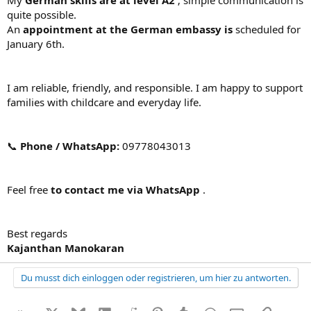
My
German skills are at level A2
; simple communication is
quite possible.
An
appointment at the German embassy is
scheduled for
January 6th.
I am reliable, friendly, and responsible. I am happy to support
families with childcare and everyday life.
📞
Phone / WhatsApp:
09778043013
Feel free
to contact me via WhatsApp
.
Best regards
Kajanthan Manokaran
Du musst dich einloggen oder registrieren, um hier zu antworten.