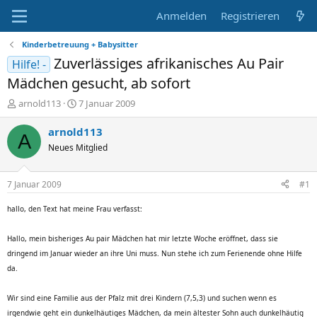
Anmelden
Registrieren
Kinderbetreuung + Babysitter
Zuverlässiges afrikanisches Au Pair
Hilfe! -
Mädchen gesucht, ab sofort
E
E
arnold113
7 Januar 2009
r
r
s
s
arnold113
A
t
t
Neues Mitglied
e
e
l
l
l
l
7 Januar 2009
#1
e
t
r
a
hallo, den Text hat meine Frau verfasst:
m
Hallo, mein bisheriges Au pair Mädchen hat mir letzte Woche eröffnet, dass sie
dringend im Januar wieder an ihre Uni muss. Nun stehe ich zum Ferienende ohne Hilfe
da.
Wir sind eine Familie aus der Pfalz mit drei Kindern (7,5,3) und suchen wenn es
irgendwie geht ein dunkelhäutiges Mädchen, da mein ältester Sohn auch dunkelhäutig