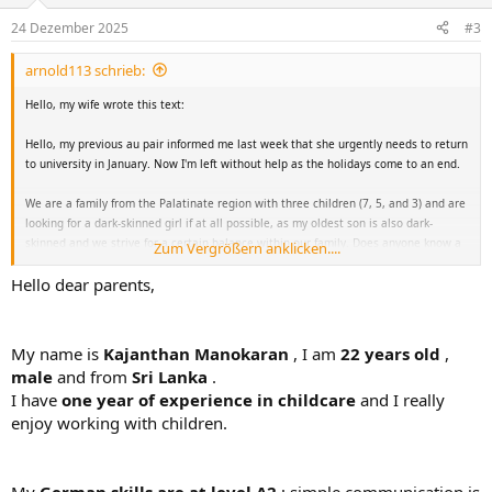
24 Dezember 2025
#3
arnold113 schrieb:
Hello, my wife wrote this text:
Hello, my previous au pair informed me last week that she urgently needs to return
to university in January. Now I'm left without help as the holidays come to an end.
We are a family from the Palatinate region with three children (7, 5, and 3) and are
looking for a dark-skinned girl if at all possible, as my oldest son is also dark-
skinned and we strive for a certain balance within our family. Does anyone know a
Zum Vergrößern anklicken....
young African woman with good references who is looking for an au pair, perhaps
Hello dear parents,
even already in Germany and able to arrive soon?
I'm a teacher and often can't set my own working hours (conferences, open house,
class trips... attendance is mandatory). My husband also works quite irregular
My name is
Kajanthan Manokaran
, I am
22 years old
,
hours, so the au pair would need to be able to manage the children alone at times.
male
and from
Sri Lanka
.
I require basic cooking skills, experience with children, and a willingness to help
I have
one year of experience in childcare
and I really
with household chores, as well as basic German language skills. Many thanks in
enjoy working with children.
advance!