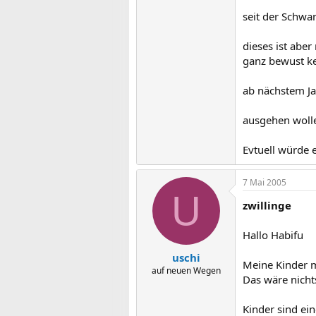
seit der Schwan
dieses ist abe
ganz bewust k
ab nächstem Ja
ausgehen wolle
Evtuell würde e
7 Mai 2005
U
zwillinge
Hallo Habifu
uschi
Meine Kinder m
auf neuen Wegen
Das wäre nicht
Kinder sind ei