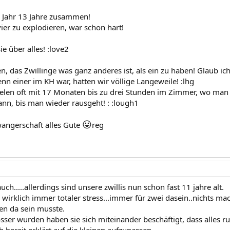
s Jahr 13 Jahre zusammen!
ier zu explodieren, war schon hart!
ie über alles! :love2
n, das Zwillinge was ganz anderes ist, als ein zu haben! Glaub ic
n einer im KH war, hatten wir völlige Langeweile! :lhg
elen oft mit 17 Monaten bis zu drei Stunden im Zimmer, wo man 
nn, bis man wieder rausgeht! : :lough1
😛
angerschaft alles Gute
reg
uch.....allerdings sind unsere zwillis nun schon fast 11 jahre alt.
 wirklich immer totaler stress...immer für zwei dasein..nichts 
en da sein musste.
rösser wurden haben sie sich miteinander beschäftigt, dass alles 