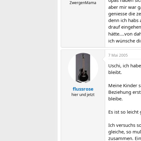
opas haben sich
ZwergenMama
aber mir war g
geniesse die ze
denn ich habs a
drauf eingehen
hätte....von da
ich wünsche di
7 Mai 2005
Uschi, ich habe
bleibt.
Meine Kinder s
flussrose
Beziehung erst 
hier und jetzt
bleibe.
Es ist so leic
Ich versuchs s
gleiche, so mu
zusammen. Ein 