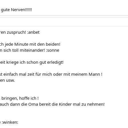
gute Nerven!!!!!!
ren zuspruch! :anbet
ch jede Minute mit den beiden!
n sich toll miteinander! :sonne
it kriege ich schon gut erledigt!
ist einfach mal zeit für mich oder mit meinem Mann !
en usw.
 bringen, hoffe ich !
ja auch dann die Oma bereit die Kinder mal zu nehmen!
 :winken: