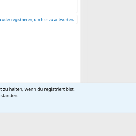
 oder registrieren, um hier zu antworten.
zu halten, wenn du registriert bist.
gsbedingungen
Datenschutz
Hilfe
R
rstanden.
S
S