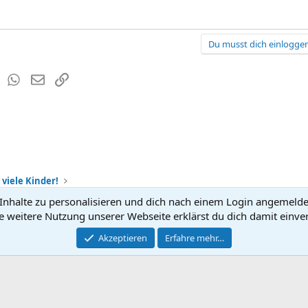
Du musst dich einloggen
est
Tumblr
WhatsApp
E-Mail
Link
 viele Kinder!
nhalte zu personalisieren und dich nach einem Login angemeldet 
Kontakt
Nutzun
e weitere Nutzung unserer Webseite erklärst du dich damit einve
®
Community platform by XenForo
Akzeptieren
Erfahre mehr…
© 2010-2026 XenForo Ltd.