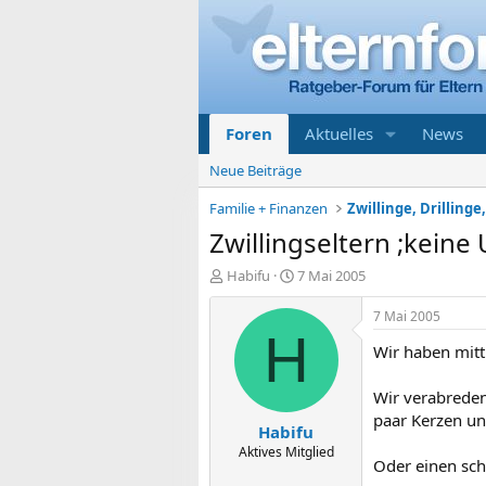
Foren
Aktuelles
News
Neue Beiträge
Familie + Finanzen
Zwillinge, Drillinge,
Zwillingseltern ;keine
E
E
Habifu
7 Mai 2005
r
r
s
s
7 Mai 2005
t
t
H
Wir haben mitt
e
e
l
l
l
l
Wir verabreden
e
t
paar Kerzen un
Habifu
r
a
m
Aktives Mitglied
Oder einen sch