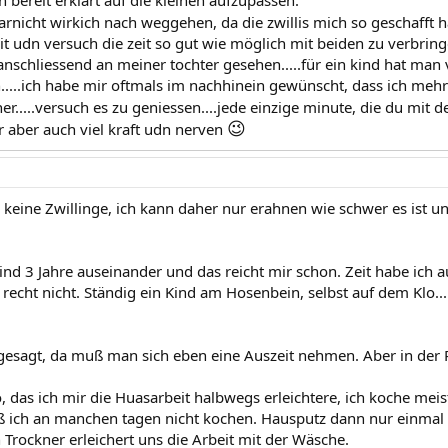
 bereit erklärt auf die kleinen aufzupassen.
arnicht wirkich nach weggehen, da die zwillis mich so geschafft
it udn versuch die zeit so gut wie möglich mit beiden zu verbringe
nschliessend an meiner tochter gesehen.....für ein kind hat man 
.....ich habe mir oftmals im nachhinein gewünscht, dass ich mehr 
her.....versuch es zu geniessen....jede einzige minute, die du mit 
😉
r aber auch viel kraft udn nerven
 keine Zwillinge, ich kann daher nur erahnen wie schwer es ist un
ind 3 Jahre auseinander und das reicht mir schon. Zeit habe ich a
recht nicht. Ständig ein Kind am Hosenbein, selbst auf dem Klo...
ht gesagt, da muß man sich eben eine Auszeit nehmen. Aber in der 
o, das ich mir die Huasarbeit halbwegs erleichtere, ich koche mei
ß ich an manchen tagen nicht kochen. Hausputz dann nur einma
Trockner erleichert uns die Arbeit mit der Wäsche.