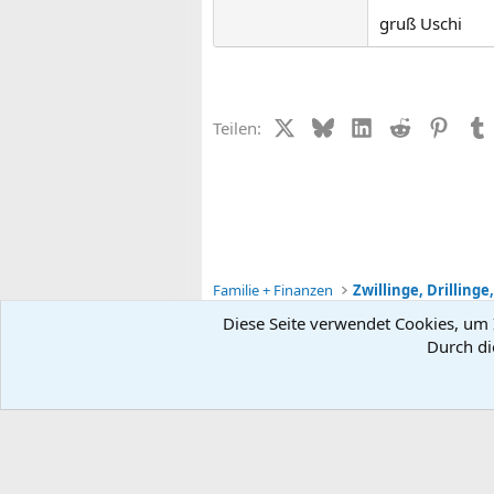
gruß Uschi
X (Twitter)
Bluesky
LinkedIn
Reddit
Pinter
Teilen:
Familie + Finanzen
Zwillinge, Drillinge,
Diese Seite verwendet Cookies, um I
Durch di