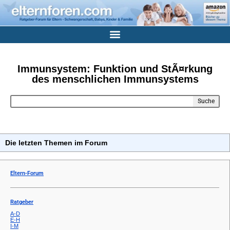
Immunsystem: Funktion und StÃ¤rkung
des menschlichen Immunsystems
Suche
Die letzten Themen im Forum
Eltern-Forum
Ratgeber
A-D
E-H
I-M