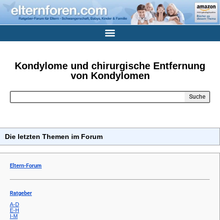
Kondylome und chirurgische Entfernung
von Kondylomen
Suche
Die letzten Themen im Forum
Eltern-Forum
Ratgeber
A-D
E-H
I-M