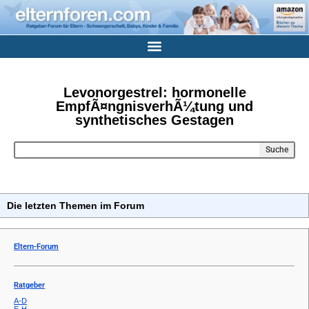
Levonorgestrel: hormonelle
EmpfÃ¤ngnisverhÃ¼tung und
synthetisches Gestagen
Suche
Die letzten Themen im Forum
Eltern-Forum
Ratgeber
A-D
E-H