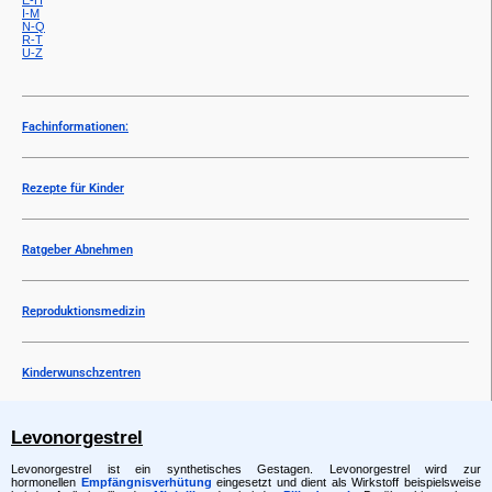
I-M
N-Q
R-T
U-Z
Fachinformationen:
Rezepte für Kinder
Ratgeber Abnehmen
Reproduktionsmedizin
Kinderwunschzentren
Levonorgestrel
Levonorgestrel ist ein synthetisches Gestagen. Levonorgestrel wird zur
hormonellen
Empfängnisverhütung
eingesetzt und dient als Wirkstoff beispielsweise