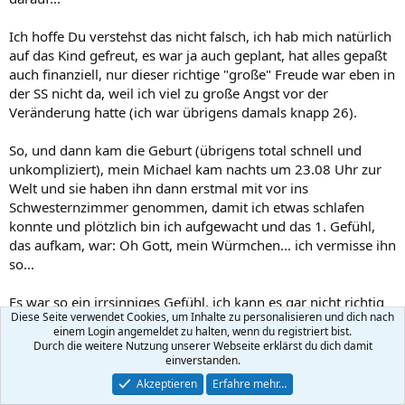
Ich hoffe Du verstehst das nicht falsch, ich hab mich natürlich
auf das Kind gefreut, es war ja auch geplant, hat alles gepaßt
auch finanziell, nur dieser richtige "große" Freude war eben in
der SS nicht da, weil ich viel zu große Angst vor der
Veränderung hatte (ich war übrigens damals knapp 26).
So, und dann kam die Geburt (übrigens total schnell und
unkompliziert), mein Michael kam nachts um 23.08 Uhr zur
Welt und sie haben ihn dann erstmal mit vor ins
Schwesternzimmer genommen, damit ich etwas schlafen
konnte und plötzlich bin ich aufgewacht und das 1. Gefühl,
das aufkam, war: Oh Gott, mein Würmchen... ich vermisse ihn
so...
Es war so ein irrsinniges Gefühl, ich kann es gar nicht richtig
Diese Seite verwendet Cookies, um Inhalte zu personalisieren und dich nach
beschreiben, wie ein Magnet - diese Anziehungskraft.... so
einem Login angemeldet zu halten, wenn du registriert bist.
eine unbeschreibliche Liebe, so, als würde er schon immer zu
Durch die weitere Nutzung unserer Webseite erklärst du dich damit
mir gehören und nicht erst seit ein paar Stunden... einfach ein
einverstanden.
Band für die Ewigkeit, das niemals mehr zerreißen wird... ich
Akzeptieren
Erfahre mehr…
finde dafür keine richtigen Worte, aber ich hoffe du verstehst,