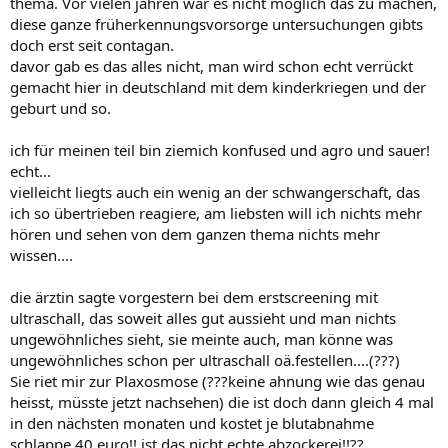
thema. Vor vielen jahren war es nicht möglich das zu machen,
diese ganze früherkennungsvorsorge untersuchungen gibts
doch erst seit contagan.
davor gab es das alles nicht, man wird schon echt verrückt
gemacht hier in deutschland mit dem kinderkriegen und der
geburt und so.
ich für meinen teil bin ziemich konfused und agro und sauer!
echt...
vielleicht liegts auch ein wenig an der schwangerschaft, das
ich so übertrieben reagiere, am liebsten will ich nichts mehr
hören und sehen von dem ganzen thema nichts mehr
wissen....
die ärztin sagte vorgestern bei dem erstscreening mit
ultraschall, das soweit alles gut aussieht und man nichts
ungewöhnliches sieht, sie meinte auch, man könne was
ungewöhnliches schon per ultraschall oä.festellen....(???)
Sie riet mir zur Plaxosmose (???keine ahnung wie das genau
heisst, müsste jetzt nachsehen) die ist doch dann gleich 4 mal
in den nächsten monaten und kostet je blutabnahme
schlappe 40 euro!! ist das nicht echte abzockerei!!??