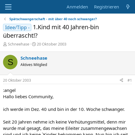
Anmelden
Registrieren
Spätschwangerschaft - mit über 40 noch schwanger?
1.Kind mit 40 Jahren-bin
Idee/Tipp -
überrascht!?
E
E
Schneehase
20 Oktober 2003
r
r
s
s
Schneehase
S
t
t
Aktives Mitglied
e
e
l
l
l
l
20 Oktober 2003
#1
e
t
r
a
:angel
m
Hallo liebes Community,
ich werde im Dez. 40 und bin in der 10. Woche schwanger.
Seit 20 Jahren nehme ich keine Verhütungsmittel, denn mir
wurde mal gesagt, das meine Eileiter zusammengewachsen
sind und ich keine `Kinder bekommen kann. Nun bin ich seit