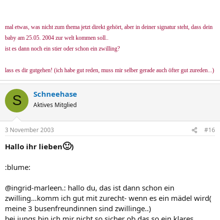
mal etwas, was nicht zum thema jetzt direkt gehört, aber in deiner signatur steht, dass dein
baby am 25.05. 2004 zur welt kommen soll..
ist es dann noch ein stier oder schon ein zwilling?
lass es dir gutgehen! (ich habe gut reden, muss mir selber gerade auch öfter gut zureden...)
Schneehase
S
Aktives Mitglied
3 November 2003
#16
🙂
Hallo ihr lieben
)
:blume:
@ingrid-marleen.: hallo du, das ist dann schon ein
zwilling...komm ich gut mit zurecht- wenn es ein mädel wird(
meine 3 busenfreundinnen sind zwillinge..)
bei jungs bin ich mir nicht so sicher ob das so ein klares