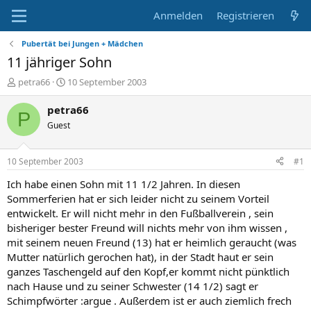
Anmelden
Registrieren
Pubertät bei Jungen + Mädchen
11 jähriger Sohn
E
E
petra66
10 September 2003
r
r
s
s
petra66
P
t
t
Guest
e
e
l
l
l
l
10 September 2003
#1
e
t
r
a
Ich habe einen Sohn mit 11 1/2 Jahren. In diesen
m
Sommerferien hat er sich leider nicht zu seinem Vorteil
entwickelt. Er will nicht mehr in den Fußballverein , sein
bisheriger bester Freund will nichts mehr von ihm wissen ,
mit seinem neuen Freund (13) hat er heimlich geraucht (was
Mutter natürlich gerochen hat), in der Stadt haut er sein
ganzes Taschengeld auf den Kopf,er kommt nicht pünktlich
nach Hause und zu seiner Schwester (14 1/2) sagt er
Schimpfwörter :argue . Außerdem ist er auch ziemlich frech