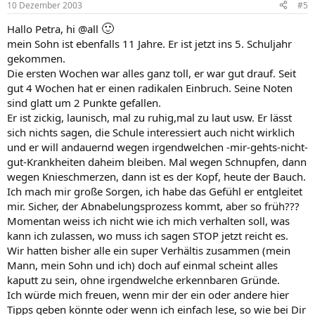
10 Dezember 2003
#5
🙂
Hallo Petra, hi @all
mein Sohn ist ebenfalls 11 Jahre. Er ist jetzt ins 5. Schuljahr
gekommen.
Die ersten Wochen war alles ganz toll, er war gut drauf. Seit
gut 4 Wochen hat er einen radikalen Einbruch. Seine Noten
sind glatt um 2 Punkte gefallen.
Er ist zickig, launisch, mal zu ruhig,mal zu laut usw. Er lässt
sich nichts sagen, die Schule interessiert auch nicht wirklich
und er will andauernd wegen irgendwelchen -mir-gehts-nicht-
gut-Krankheiten daheim bleiben. Mal wegen Schnupfen, dann
wegen Knieschmerzen, dann ist es der Kopf, heute der Bauch.
Ich mach mir große Sorgen, ich habe das Gefühl er entgleitet
mir. Sicher, der Abnabelungsprozess kommt, aber so früh???
Momentan weiss ich nicht wie ich mich verhalten soll, was
kann ich zulassen, wo muss ich sagen STOP jetzt reicht es.
Wir hatten bisher alle ein super Verhältis zusammen (mein
Mann, mein Sohn und ich) doch auf einmal scheint alles
kaputt zu sein, ohne irgendwelche erkennbaren Gründe.
Ich würde mich freuen, wenn mir der ein oder andere hier
Tipps geben könnte oder wenn ich einfach lese, so wie bei Dir