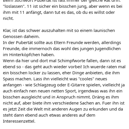
Beim Stichwort Pubertät ist fast immer der gleiche Rat drin:
"loslassen". 11 ist sicher ein bisschen jung, aber wenn es bei
ihm mit 11 anfängt, dann tut es das, ob du es willst oder
nicht.
Klar, ist das schwer auszuhalten mit so einem launischen
Genossen daheim.
In der Pubertät sollte aus Eltern Freunde werden, allerdings
Freunde, die immernoch das wohl des jungen Jugendlichen
im Hinterköpfchen haben.
Wenn da hier und dort mal Schimpfworte fallen, dann ist es
ebend so - das geht auch wieder vorbei! Ich wuerde raten mal
ein bisschen locker zu lassen, eher Dinge anbieten, die ihm
Spass machen. Lass ihn vielleicht was "cooles" neues
anfangen - wie Schlagzeug oder E-Gitarre spielen, vielleicht ja
auch einfach nen neuen netten Sport, irgendwas was ihn ein
bisschen ausgleicht und in Anspruch nimmt. Dräng es ihm
nicht auf, aber biete ihm verschiedene Sachen an. Fuer ihn ist
es jetzt Zeit die Welt mit anderen Augen zu erkunden und da
steht dann ebend auch etwas anderes auf dem
Interessenzettel.