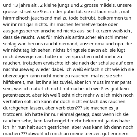
und 13 jahre alt . 2 kleine jungs und 2 grosse mädels. unsere
grosse ist seit sie 9 ist in der pubertät. sie ist launinsch , mal
himmelhoch jauchsend mal zu tode betrübt. beikommen tun
wir ihr mit gar nichts. ihr machen fernsehverbote oder
ausgangssperren anscheind nichts aus. seit kurzem weiß ich ,
dass sie raucht. was für mich als antiraucher ein schlimmer
schlag war. bei uns raucht niemand, ausser oma und opa. die
wir nicht täglich sehen. nichts bringt sie davon ab. sie lügt
mich deswegen an. hatte mir versprochen nicht mehr zu
rauchen. trotzdem erwischte ich sie nach der schulue auf dem
nachhauseweg wieder dabei. ich weiß einfach nicht wie ich sie
überzeugen kann nicht mehr zu rauchen. mal ist sie sehr
hilfsbereit, mal ist ihr alles zuviel, aber ich muss immer parat
sein, was ich natürlich nicht mitmache. ich weiß es gibt kein
patentrezept, aber ich weiß echt nicht mehr wie ich mich noch
verhalten soll. ich kann ihr doch nicht einfach das rauchen
durchgehen lassen, aber verbieten??? sie machen es ja
trotzdem. ich hatte ihr nur einmal gesagt, dass wenn ich sie
rauchen sehe, kein taschengeld mehr bekommt. ja das habe
ich ihr nun halt auch gestrichen, aber was kann ich denn noch
machen ???obwohl ich mich an meine teenzeit gut erinnern