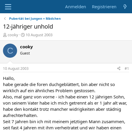
Anmelden
Registrieren
Pubertät bei Jungen + Mädchen
12-jähriger unhold
E
E
cooky
10 August 2003
r
r
s
s
cooky
C
t
t
Guest
e
e
l
l
l
l
10 August 2003
#1
e
t
r
a
Hallo,
m
habe gerade die foren duchgeblättert, bin aber nicht so
wirklich auf ein ähnliches Problem gestossen.
Also, mal ganz von vorne - ich habe einen 12 jährigen Sohn,
von seinem Vater habe ich mich getrennt als er 1 Jahr alt war,
habe den kontakt trotz mancher widrigkeiten aber städnig
aufrechterhalten.
Seit 7 Jahren bin ich mit meinem jetztigen Mann zusammen,
seit fast 4 Jahren mit ihm verheitratet und wir haben einen