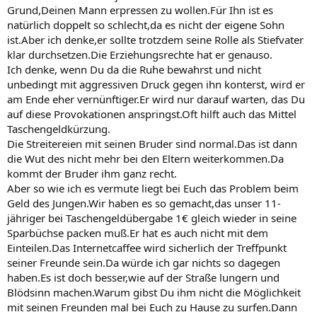
Grund,Deinen Mann erpressen zu wollen.Für Ihn ist es
natürlich doppelt so schlecht,da es nicht der eigene Sohn
ist.Aber ich denke,er sollte trotzdem seine Rolle als Stiefvater
klar durchsetzen.Die Erziehungsrechte hat er genauso.
Ich denke, wenn Du da die Ruhe bewahrst und nicht
unbedingt mit aggressiven Druck gegen ihn konterst, wird er
am Ende eher vernünftiger.Er wird nur darauf warten, das Du
auf diese Provokationen anspringst.Oft hilft auch das Mittel
Taschengeldkürzung.
Die Streitereien mit seinen Bruder sind normal.Das ist dann
die Wut des nicht mehr bei den Eltern weiterkommen.Da
kommt der Bruder ihm ganz recht.
Aber so wie ich es vermute liegt bei Euch das Problem beim
Geld des Jungen.Wir haben es so gemacht,das unser 11-
jähriger bei Taschengeldübergabe 1€ gleich wieder in seine
Sparbüchse packen muß.Er hat es auch nicht mit dem
Einteilen.Das Internetcaffee wird sicherlich der Treffpunkt
seiner Freunde sein.Da würde ich gar nichts so dagegen
haben.Es ist doch besser,wie auf der Straße lungern und
Blödsinn machen.Warum gibst Du ihm nicht die Möglichkeit
mit seinen Freunden mal bei Euch zu Hause zu surfen.Dann