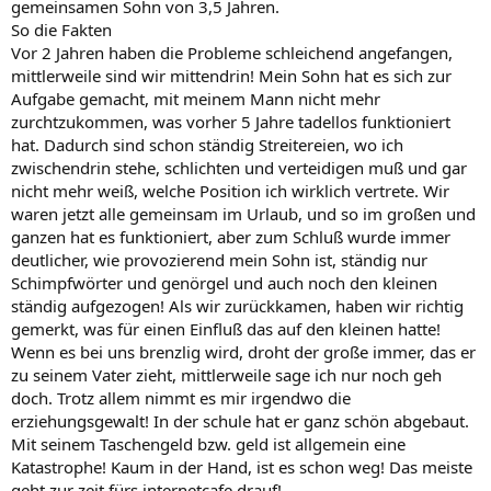
gemeinsamen Sohn von 3,5 Jahren.
So die Fakten
Vor 2 Jahren haben die Probleme schleichend angefangen,
mittlerweile sind wir mittendrin! Mein Sohn hat es sich zur
Aufgabe gemacht, mit meinem Mann nicht mehr
zurchtzukommen, was vorher 5 Jahre tadellos funktioniert
hat. Dadurch sind schon ständig Streitereien, wo ich
zwischendrin stehe, schlichten und verteidigen muß und gar
nicht mehr weiß, welche Position ich wirklich vertrete. Wir
waren jetzt alle gemeinsam im Urlaub, und so im großen und
ganzen hat es funktioniert, aber zum Schluß wurde immer
deutlicher, wie provozierend mein Sohn ist, ständig nur
Schimpfwörter und genörgel und auch noch den kleinen
ständig aufgezogen! Als wir zurückkamen, haben wir richtig
gemerkt, was für einen Einfluß das auf den kleinen hatte!
Wenn es bei uns brenzlig wird, droht der große immer, das er
zu seinem Vater zieht, mittlerweile sage ich nur noch geh
doch. Trotz allem nimmt es mir irgendwo die
erziehungsgewalt! In der schule hat er ganz schön abgebaut.
Mit seinem Taschengeld bzw. geld ist allgemein eine
Katastrophe! Kaum in der Hand, ist es schon weg! Das meiste
geht zur zeit fürs internetcafe drauf!