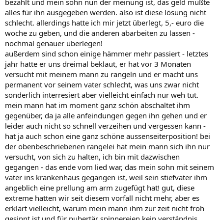
bezahlt und mein sohn nun der meinung ist, das geld müßte
alles für ihn ausgegeben werden. also ist diese lösung nicht
schlecht. allerdings hatte ich mir jetzt überlegt, 5,- euro die
woche zu geben, und die anderen abarbeiten zu lassen -
nochmal genauer überlegen!
außerdem sind schon einige hämmer mehr passiert - letztes
jahr hatte er uns dreimal beklaut, er hat vor 3 Monaten
versucht mit meinem mann zu rangeln und er macht uns
permanent vor seinem vater schlecht, was uns zwar nicht
sonderlich interresiert aber vielleicht einfach nur weh tut.
mein mann hat im moment ganz schön abschaltet ihm
gegenüber, da ja alle anfeindungen gegen ihn gehen und er
leider auch nicht so schnell verzeihen und vergessen kann -
hat ja auch schon eine ganz schöne aussenseiterposition! bei
der obenbeschriebenen rangelei hat mein mann sich ihn nur
versucht, von sich zu halten, ich bin mit dazwischen
gegangen - das ende vom lied war, das mein sohn mit seinem
vater ins krankenhaus gegangen ist, weil sein stiefvater ihm
angeblich eine prellung am arm zugefügt hat! gut, diese
extreme hatten wir seit diesem vorfall nicht mehr, aber es
erklärt vielleicht, warum mein mann ihm zur zeit nicht froh
gesinnt ist und für pubertär spinnereien kein verständnis