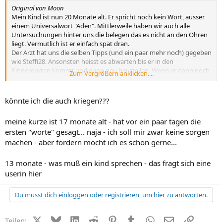
Original von Moon
Mein Kind ist nun 20 Monate alt. Er spricht noch kein Wort, ausser
einem Universalwort "Aden". Mittlerweile haben wir auch alle
Untersuchungen hinter uns die belegen das es nicht an den Ohren
liegt. Vermutlich ist er einfach spät dran.
Der Arzt hat uns die selben Tipps (und ein paar mehr noch) gegeben
wie Steffi28. Ansonsten heisst es abwarten bis er in den
Kindergarten kommt und dann neu beurteilen. Wenn er dann noch
Zum Vergrößern anklicken....
sprachverzögert ist, kann man logopädisch fördern. Aber dafür ist
er jetzt noch zu jung.
könnte ich die auch kriegen???
Ich kann Dir gerne die zwei Merkblätter einscannen und zuschicken
per Mail.
meine kurze ist 17 monate alt - hat vor ein paar tagen die
Darauf waren viele Tipps wie man sein Kind fördern kann und was
ersten "worte" gesagt... naja - ich soll mir zwar keine sorgen
man unterlassen soll.
machen - aber fördern möcht ich es schon gerne...
Gruss Moon :bye:
13 monate - was muß ein kind sprechen - das fragt sich eine
userin hier
Du musst dich einloggen oder registrieren, um hier zu antworten.
X (Twitter)
Bluesky
LinkedIn
Reddit
Pinterest
Tumblr
WhatsApp
E-Mail
Link
Teilen: