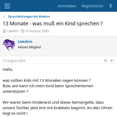
Anmelden
Registrieren
Sprachstörungen bei Kindern
13 Monate - was muß ein Kind sprechen ?
E
E
LeeAnn
15 August 2003
r
r
s
s
LeeAnn
t
t
Aktives Mitglied
e
e
l
l
l
l
15 August 2003
#1
e
t
r
a
Hallo,
m
was sollten Kids mit 13 Monaten sagen können ?
Bzw. wie kann ich mein Kind beim Sprechenlernen
unterstützen ?
Wir waren beim Kinderarzt und dieser bemängelte, dass
unsere Tochter jetzt erst mit brabbeln beginnt. An den Ohren
liegt es nicht !