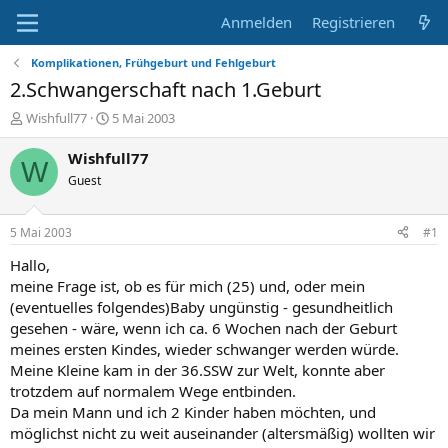
Anmelden
Registrieren
Komplikationen, Frühgeburt und Fehlgeburt
2.Schwangerschaft nach 1.Geburt
E
E
Wishfull77
5 Mai 2003
r
r
s
s
Wishfull77
W
t
t
Guest
e
e
l
l
l
l
5 Mai 2003
#1
e
t
r
a
Hallo,
m
meine Frage ist, ob es für mich (25) und, oder mein
(eventuelles folgendes)Baby ungünstig - gesundheitlich
gesehen - wäre, wenn ich ca. 6 Wochen nach der Geburt
meines ersten Kindes, wieder schwanger werden würde.
Meine Kleine kam in der 36.SSW zur Welt, konnte aber
trotzdem auf normalem Wege entbinden.
Da mein Mann und ich 2 Kinder haben möchten, und
möglichst nicht zu weit auseinander (altersmäßig) wollten wir