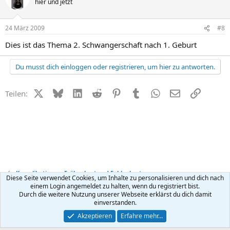
hier und jetzt
24 März 2009
#8
Dies ist das Thema 2. Schwangerschaft nach 1. Geburt
Du musst dich einloggen oder registrieren, um hier zu antworten.
X (Twitter)
Bluesky
LinkedIn
Reddit
Pinterest
Tumblr
WhatsApp
E-Mail
Link
Teilen:
Komplikationen, Frühgeburt und Fehlgeburt
Diese Seite verwendet Cookies, um Inhalte zu personalisieren und dich nach
einem Login angemeldet zu halten, wenn du registriert bist.
Durch die weitere Nutzung unserer Webseite erklärst du dich damit
Kontakt
Nutzungsbedingungen
Datenschutz
Hilfe
R
einverstanden.
S
S
®
Community platform by XenForo
© 2010-2026 XenForo Ltd.
Akzeptieren
Erfahre mehr…