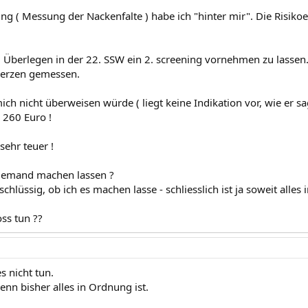
ing ( Messung der Nackenfalte ) habe ich "hinter mir". Die Risiko
.
 Überlegen in der 22. SSW ein 2. screening vornehmen zu lassen. 
Herzen gemessen.
ch nicht überweisen würde ( liegt keine Indikation vor, wie er sag
 260 Euro !
sehr teuer !
 jemand machen lassen ?
schlüssig, ob ich es machen lasse - schliesslich ist ja soweit all
oss tun ??
s nicht tun.
n bisher alles in Ordnung ist.