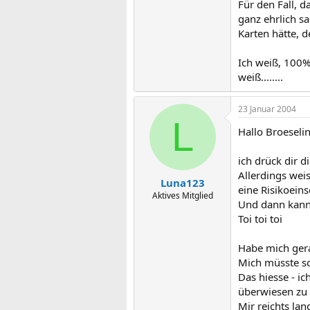
Für den Fall, d
ganz ehrlich sa
Karten hätte, d
Ich weiß, 100%
weiß........
23 Januar 2004
L
Hallo Broeselin
ich drück dir d
Allerdings weis
Luna123
eine Risikoein
Aktives Mitglied
Und dann kanns
Toi toi toi
Habe mich gera
Mich müsste sc
Das hiesse - i
überwiesen zu
Mir reichts la