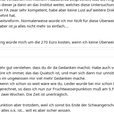
 dieser ja dann an das Institut weiter, welches diese Untersuch
en FA zwar sehr kompetent, habe aber keine Lust auf weitere Dis
lehnt hat.
heitsreform. Normalerweise würde ich mir NUR für diese Überwe
ber ist ja alles nicht mehr so einfach....
ung würde mich um die 270 Euro kosten, wenn ich keine Überw
sehr gut verstehen. dass du dir da Gedanken machst. Habe auch v
re ich immer, das das Quatsch ist, und man sich dann nur unnöt
ch im ungewissen mir viel mehr Gedanken mache.
 wenn ich schon so weit wäre wie du. Leider wurde bei mir schon 
erechnet, so dass ich nun zur Fruchtwasserpunktion muß am 5.F
zwei Wochen. Die Zeit ist unerträglich.
unktion aber trotzdem, weil ich sonst bis Ende der Schwangersch
lles o.k. ist... will es aber sicher wissen.