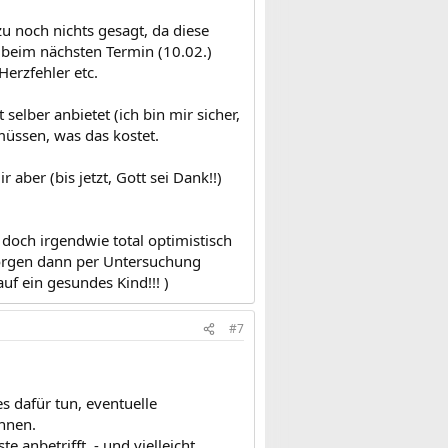
 noch nichts gesagt, da diese
 beim nächsten Termin (10.02.)
erzfehler etc.
selber anbietet (ich bin mir sicher,
 müssen, was das kostet.
aber (bis jetzt, Gott sei Dank!!)
 doch irgendwie total optimistisch
 Sorgen dann per Untersuchung
uf ein gesundes Kind!!! )
#7
s dafür tun, eventuelle
nnen.
anbetrifft, - und vielleicht