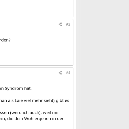
#3
rden?
#4
Down Syndrom hat.
n als Laie viel mehr sieht) gibt es
ssen (werd ich auch), weil mir
ein, die dein Wohlergehen in der