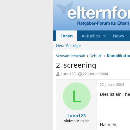
Foren
Aktuelles
News
Neue Beiträge
Schwangerschaft + Geburt
2. screening
E
E
Luna123
22 Januar 2004
r
r
s
s
22 Januar 2004
t
t
L
Dies ist ein T
e
e
l
l
l
l
e
t
Luna123
r
a
m
Aktives Mitglied
Hallo ihr,