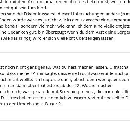
nst du mit dem Arzt nochmal reden ob du es bekommst, weil du di
icht gut sein fürs Kind.
n sind die Erkenntnisse bei dieser Untersuchungen andere (zum
inden würde wäre es ja nicht wie in der 12.Woche eine elementar
d behält - sondern vielmehr wie kann ich dem Kind vielleicht jetz
eine Gedanken gut, bin überzeugt wenn du dem Arzt deine Sorgen m
 (wie das klingt) wird er sich vielleicht überzeugen lassen.
etzt noch nicht ganz genau, was du hast machen lassen, Ultraschal
 so, dass meine FA mir sagte, dass eine Fruchtwasseruntersuchun
uch nicht wollte, ich fragte sie dann, ob ich denn wenigstens zu
kann man dann aber frühestens ab der 22. Woche machen.
 ich mich, was genau du mit Screening meinst, die normale Ull
-D Ultraschall musst du eigentlich zu einem Arzt mit speziellen D
ier in der Umgebung z. B. nur 2.