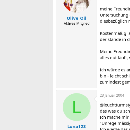
meine Freundin
Untersuchung a
Olive_Oil
diesbezüglich 
Aktives Mitglied
Kostenmäßig ist
der stände in d
Meine Freundin 
alles gut läuf
Ich würde es a
bin - leicht s
zumindest gemin
23 Januar 2004
L
@leuchtturmst
das was du schr
Ich mache mir 
"Unregelmässig
Luna123
Ich werde das 