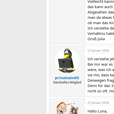
Vielleicht kan
das kann auch n
Abgesehen davo
man da etwas f
ob man das Kin
Ich verstehe d
Verhältnis habt
Gruß Julia
23 Januar 2004
Ich verstehe j
Bei mir war es
wäre, was ich a
sie mir, dass 
prinzessin05
Deswegen frage
Namhaftes Mitglied
Denn für das 3
nicht so oft. H
23 Januar 2004
Hallo Luna,