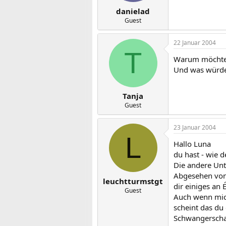
danielad
Guest
22 Januar 2004
T
Warum möchtes
Und was würde
Tanja
Guest
23 Januar 2004
L
Hallo Luna
du hast - wie d
Die andere Unt
Abgesehen von 
leuchtturmstgt
dir einiges an
Guest
Auch wenn mich
scheint das du
Schwangerschaf