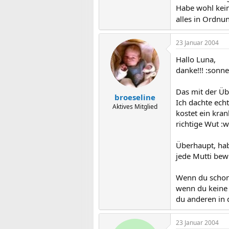
Habe wohl kein
alles in Ordnun
23 Januar 2004
Hallo Luna,
danke!!! :sonne
Das mit der Üb
broeseline
Ich dachte echt
Aktives Mitglied
kostet ein kra
richtige Wut :
Überhaupt, hab
jede Mutti bewu
Wenn du schon s
wenn du keine 
du anderen in d
23 Januar 2004