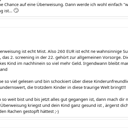
e Chance auf eine Überweisung. Dann werde ich wohl einfach "we
🙄
g ist...
erweisung ist echt Mist. Also 260 EUR ist echt ne wahnsinnige Su
, das 2. screening in der 22. gehört zur allgemeinen Vorsorge. Di
nkes Kind im nachhinein so viel mehr Geld. Irgendwann bleibt ma
wand
e so viel gelesen und bin schockiert über diese Kinderunfreundli
ndernswert, die trotzdem Kinder in diese traurige Welt bringt!!!
o weit bist und bis jetzt alles gut gegangen ist, dann mach dir nic
Überweisung kriegst und dein Kind ganz gesund ist , ärgerst dich 
en Rachen gestopft hättest ;-)