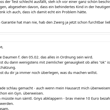
ass der Test schlecht ausfällt, steh ich vor einer ganz schön bes
gen, abgesehen davon, dass ein behindertes Kind in der heutigen 
enk ich auch, dass ich damit echt ein Problem hätte.
 Garantie hat man nie, hab den Zwerg ja jetzt schon furchtbar li
e,
ie Daumen f. den 05.02. das alles in Ordnung sein wird.
st du dann wenigstens mit ziemlicher genauigkeit ob alles "ok" ist
schätzung.
t du dir ja immer noch überlegen, was du machen willst.
de schlau gemacht - auch wenn mein Hausarzt mich überweisen w
hon ein Gyn. überweisen.
ch müsste nun sämtl. Gnys abklappern - brav meine 10 Euro bezahl
 werden.
ngsam.