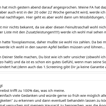
 hat mich gestern abend darauf angesprochen. Meine FA hat dazu
ber auch erst in der 20 oder 22 Woche gemacht wird, werde ich
mal nachfragen. Hier geht es aber wohl dann um Missbildungen, H
 mir nichts bekannt, da sie aber diesen Feinultraschall wohl nicht 
er Liste mit den Zusatzleistungen!!!!!) werde ich wohl mal sehen
hatte Toxoplasmose, daher mußte sie wohl nix zahlen. Da bei mir 
t, werde ich wohl in den sauren Apfel beißen müssen und löhnen...
n Deiner Stelle machen, Du bist wie ich sehr unsicher (obwohl ich
chizo halt!) und da ist es schon ein gutes Gefühl, wenn man seine
dert hat (denn auch das 1.Screening gibt Dir ja keine Garantie a
gt
eibst trifft zu 100% das, was ich meine.
einfach viele Gedanken und würde gerne so früh wie möglich alle
keiten" zu erkennen und dann eventuell behandeln lassen zu kö
mal versuchen mit meinem Hausarzt zu besprechen, was die Ängste 