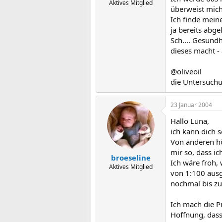
Aktives Mitglied
überweist mich
Ich finde mein
ja bereits abge
Sch.... Gesund
dieses macht - a
@oliveoil
die Untersuch
23 Januar 2004
Hallo Luna,
ich kann dich 
Von anderen hö
mir so, dass i
broeseline
Ich wäre froh,
Aktives Mitglied
von 1:100 ausg
nochmal bis zu 
Ich mach die P
Hoffnung, dass a