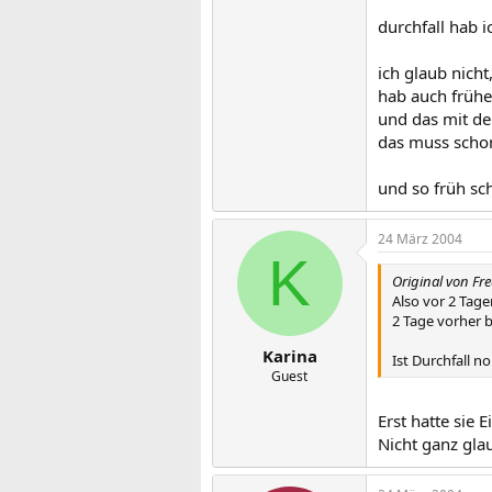
durchfall hab 
ich glaub nicht
hab auch frühe
und das mit de
das muss schon
und so früh sch
24 März 2004
K
Original von Fr
Also vor 2 Tag
2 Tage vorher b
Karina
Ist Durchfall 
Guest
Erst hatte sie
Nicht ganz gla