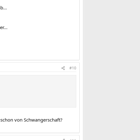
b...
r...
#10
an schon von Schwangerschaft?