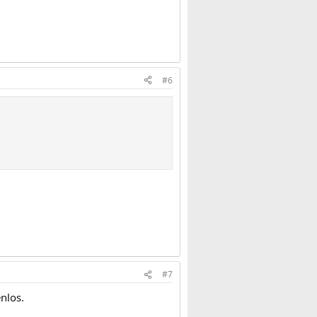
#6
#7
nlos.