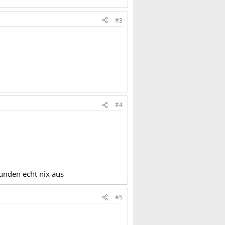
#3
#4
tunden echt nix aus
#5