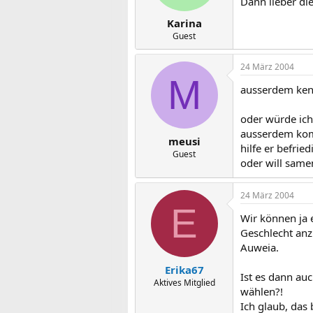
Dann lieber di
Karina
Guest
24 März 2004
M
ausserdem kenn
oder würde ich 
ausserdem komm
meusi
hilfe er befried
Guest
oder will same
24 März 2004
E
Wir können ja 
Geschlecht anz
Auweia.
Erika67
Ist es dann au
Aktives Mitglied
wählen?!
Ich glaub, das