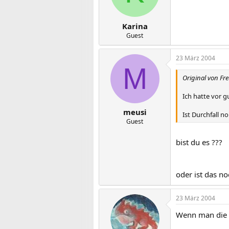
Karina
Guest
23 März 2004
M
Original von Fr
Ich hatte vor 
meusi
Ist Durchfall 
Guest
bist du es ???
oder ist das no
23 März 2004
Wenn man die P