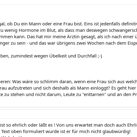
egal, ob Du ein Mann oder eine Frau bist. Eins ist jedenfalls defin
zu wenig Hormone im Blut, als dass man deswegen schwangersch
mmen kann. Das hat mir meine Ärztin gesagt, als ich nach einer 
nger zu sein - und das war übrigens zwei Wochen nach dem Eisp
eiben, zumindest wegen Übelkeit und Durchfall ;-)
eren: Was wäre so schlimm daran, wenn eine Frau sich aus wel
s Frau aufzutreten und sich deshalb als Mann einloggt? Es geht hi
te zu stehen und nicht darum, Leute zu "enttarnen" und an den Pr
t so ehrlich oder läßt es ! Von uns erwartet man doch auch Ehrli
 Text oben formuliert wurde ist er für mich nicht glaubwürdig!