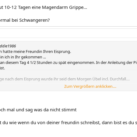
gut 10-12 Tagen eine Magendarm Grippe...
normal bei Schwangeren?
eddie1986
en hatte meine Freundin Ihren Eisprung.
in ich in Ihr gekommen ...
ie an diesem Tag 4 1/2 Stunden zu spät eingenommen. In der Anleitung der Pi
st.
Tage nach dem Eisprung wurde ihr seid dem Morgen Übel incl. Durchfall....
Zum Vergrößern anklicken....
gut 10-12 Tagen eine Magendarm Grippe...
normal bei Schwangeren?
 noch mal und sag was da nicht stimmt
t du wie wenn du von deiner freundin schreibst, dann bist es du se