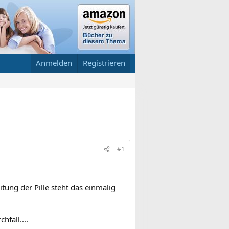
Anmelden
Registrieren
#1
tung der Pille steht das einmalig
fall....