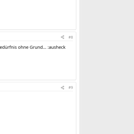
#8
dürfnis ohne Grund... :ausheck
#9