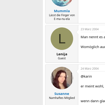
Mummla
Lässt die Finger von
E-ma-nu-ela
23 März 2004
L
Man nennt es a
Womöglich auc
Lenija
Guest
24 März 2004
@karin
er meint wohl, 
Susanne
Namhaftes Mitglied
wenn dann glau