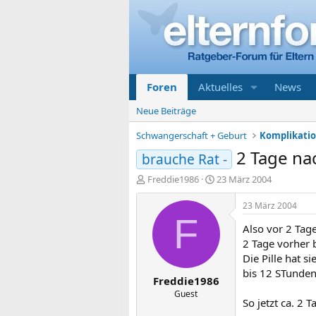
Foren
Aktuelles
News
Neue Beiträge
Schwangerschaft + Geburt
2 Tage na
brauche Rat -
E
E
Freddie1986
23 März 2004
r
r
s
s
23 März 2004
t
t
F
Also vor 2 Tag
e
e
l
l
2 Tage vorher 
l
l
Die Pille hat 
e
t
bis 12 STunden 
Freddie1986
r
a
m
Guest
So jetzt ca. 2 