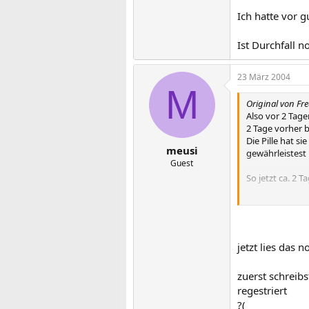
Ich hatte vor 
Ist Durchfall 
23 März 2004
M
Original von Fr
Also vor 2 Tag
2 Tage vorher b
Die Pille hat s
meusi
gewährleistest i
Guest
So jetzt ca. 2 
Ich hatte vor 
Ist Durchfall 
jetzt lies das
zuerst schreibs
regestriert
?(