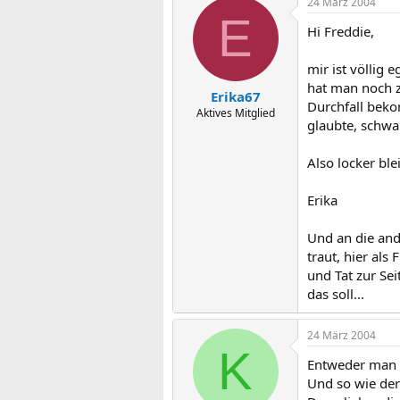
24 März 2004
E
Hi Freddie,
mir ist völlig 
hat man noch 
Erika67
Durchfall beko
Aktives Mitglied
glaubte, schwa
Also locker bl
Erika
Und an die and
traut, hier al
und Tat zur Sei
das soll...
24 März 2004
K
Entweder man is
Und so wie der