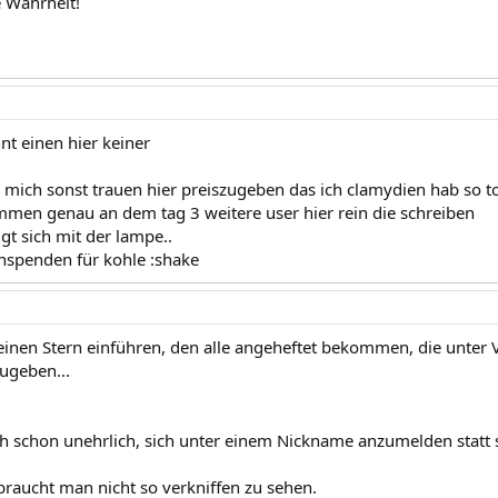
e Wahrheit!
t einen hier keiner
mich sonst trauen hier preiszugeben das ich clamydien hab so tol
en genau an dem tag 3 weitere user hier rein die schreiben
igt sich mit der lampe..
nspenden für kohle :shake
einen Stern einführen, den alle angeheftet bekommen, die unter V
ugeben...
ch schon unehrlich, sich unter einem Nickname anzumelden statt
 braucht man nicht so verkniffen zu sehen.