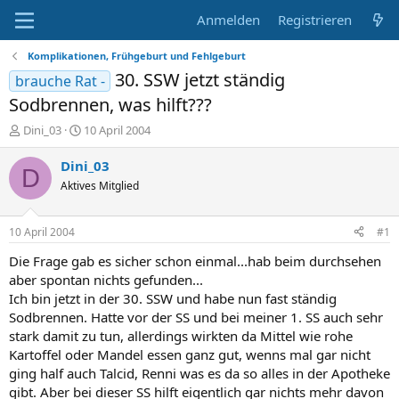
Anmelden
Registrieren
Komplikationen, Frühgeburt und Fehlgeburt
30. SSW jetzt ständig
brauche Rat -
Sodbrennen, was hilft???
E
E
Dini_03
10 April 2004
r
r
s
s
Dini_03
D
t
t
Aktives Mitglied
e
e
l
l
l
l
10 April 2004
#1
e
t
r
a
Die Frage gab es sicher schon einmal...hab beim durchsehen
m
aber spontan nichts gefunden...
Ich bin jetzt in der 30. SSW und habe nun fast ständig
Sodbrennen. Hatte vor der SS und bei meiner 1. SS auch sehr
stark damit zu tun, allerdings wirkten da Mittel wie rohe
Kartoffel oder Mandel essen ganz gut, wenns mal gar nicht
ging half auch Talcid, Renni was es da so alles in der Apotheke
gibt. Aber bei dieser SS hilft eigentlich gar nichts mehr davon