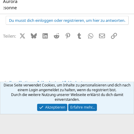
Aurora
:sonne
Du musst dich einloggen oder registrieren, um hier zu antworten.
X (Twitter)
Bluesky
LinkedIn
Reddit
Pinterest
Tumblr
WhatsApp
E-Mail
Link
Teilen:
Komplikationen, Frühgeburt und Fehlgeburt
Diese Seite verwendet Cookies, um Inhalte zu personalisieren und dich nach
einem Login angemeldet zu halten, wenn du registriert bist.
Durch die weitere Nutzung unserer Webseite erklärst du dich damit
Kontakt
Nutzungsbedingungen
Datenschutz
Hilfe
R
einverstanden.
S
S
®
Community platform by XenForo
© 2010-2026 XenForo Ltd.
Akzeptieren
Erfahre mehr…