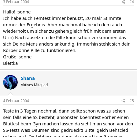
3 Februar 2004
#4
Hallo! :sonne
Ich habe auch Femtest immer benutzt, 20 mal? Stimmte
immer der Ergebnis. Aber manchmal habe ich dem auch
wiederholt um sicher zu gehen(gleich früh mit dem ersten
Urin) Nach absetzten die Pille kann schon vorkommen das
sich Deine Mens anders ankundig. Immerhin stehlt sich dein
Körper ohne Pille zu funktionieren.
Grüße :sonne
Biettka
Shana
Aktives Mitglied
4 Februar 2004
#5
Teste in 3 Tagen nochmal, dann sollte schon was zu sehen
sein falls eine SS besteht, ansonsten koenntest vorher einen
Bluttest beim Gyn machen lassen da sieht man schon vor den
SS-Tests was! Daumen sind gedrueckt! Bitte lgeich Behscied
geben, incl. Dir bibbern wir dann alks grad fuer 3 meiner