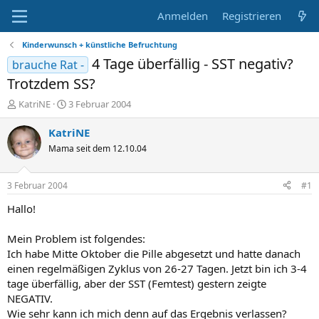
Anmelden
Registrieren
Kinderwunsch + künstliche Befruchtung
4 Tage überfällig - SST negativ?
brauche Rat -
Trotzdem SS?
E
E
KatriNE
3 Februar 2004
r
r
s
s
KatriNE
t
t
Mama seit dem 12.10.04
e
e
l
l
l
l
3 Februar 2004
#1
e
t
r
a
Hallo!
m
Mein Problem ist folgendes:
Ich habe Mitte Oktober die Pille abgesetzt und hatte danach
einen regelmäßigen Zyklus von 26-27 Tagen. Jetzt bin ich 3-4
tage überfällig, aber der SST (Femtest) gestern zeigte
NEGATIV.
Wie sehr kann ich mich denn auf das Ergebnis verlassen?