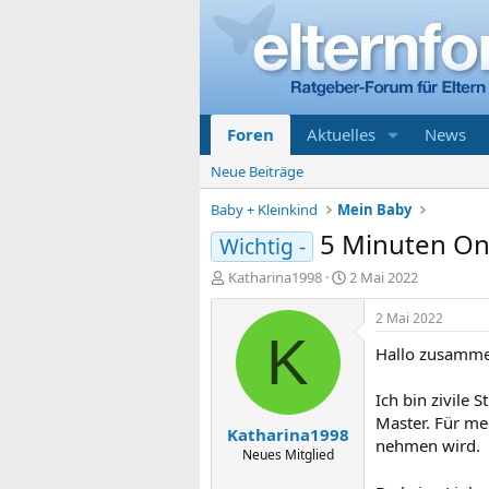
Foren
Aktuelles
News
Neue Beiträge
Baby + Kleinkind
Mein Baby
5 Minuten On
Wichtig -
E
E
Katharina1998
2 Mai 2022
r
r
s
s
2 Mai 2022
t
t
K
Hallo zusamme
e
e
l
l
l
l
Ich bin zivile
e
t
Master. Für me
Katharina1998
r
a
nehmen wird.
m
Neues Mitglied