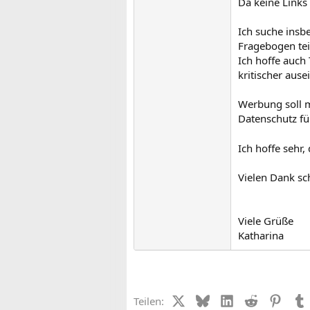
Da keine Links 
Ich suche insb
Fragebogen te
Ich hoffe auch
kritischer ause
Werbung soll m
Datenschutz fü
Ich hoffe sehr
Vielen Dank s
Viele Grüße
Katharina
X (Twitter)
Bluesky
LinkedIn
Reddit
Pinter
Teilen: