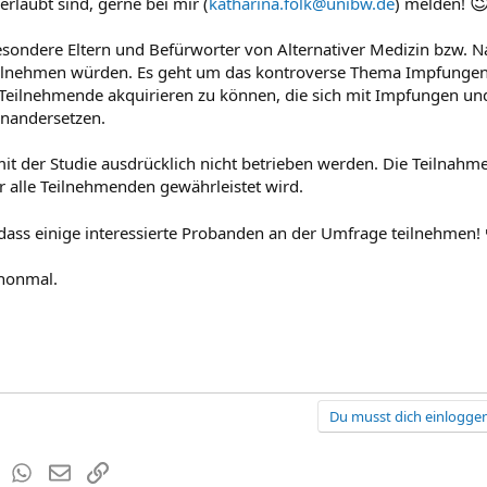

erlaubt sind, gerne bei mir (
katharina.folk@unibw.de
) melden!
esondere Eltern und Befürworter von Alternativer Medizin bzw. N
ilnehmen würden. Es geht um das kontroverse Thema Impfungen
 Teilnehmende akquirieren zu können, die sich mit Impfungen 
inandersetzen.
it der Studie ausdrücklich nicht betrieben werden. Die Teilnahme
r alle Teilnehmenden gewährleistet wird.
, dass einige interessierte Probanden an der Umfrage teilnehmen!
chonmal.
Du musst dich einloggen
est
Tumblr
WhatsApp
E-Mail
Link