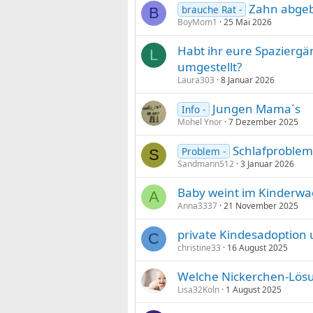
Zahn abge
brauche Rat -
B
BoyMom1
25 Mai 2026
Habt ihr eure Spaziergä
L
umgestellt?
Laura303
8 Januar 2026
Jungen Mama´s
Info -
Mohel Ynor
7 Dezember 2025
Schlafproble
Problem -
S
Sandmann512
3 Januar 2026
Baby weint im Kinderwa
A
Anna3337
21 November 2025
private Kindesadoption
C
christine33
16 August 2025
Welche Nickerchen-Lösu
Lisa32Koln
1 August 2025