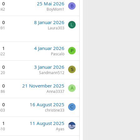
0
25 Mai 2026
B
242
BoyMom1
0
8 Januar 2026
L
491
Laura303
1
4 Januar 2026
P
322
Pascalö
0
3 Januar 2026
S
120
Sandmann512
0
21 November 2025
A
186
Anna3337
0
16 August 2025
C
403
christine33
1
11 August 2025
410
Ayas