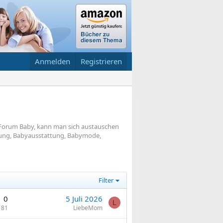
Anmelden
Registrieren
m, Forum Baby, kann man sich austauschen
idung, Babyausstattung, Babymode,
Filter
0
5 Juli 2026
L
181
LiebeMom