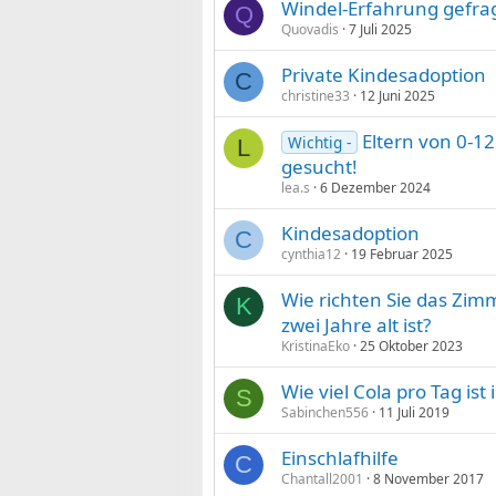
Windel-Erfahrung gefra
Q
Quovadis
7 Juli 2025
Private Kindesadoption
C
christine33
12 Juni 2025
Eltern von 0-1
Wichtig -
L
gesucht!
lea.s
6 Dezember 2024
Kindesadoption
C
cynthia12
19 Februar 2025
Wie richten Sie das Zimm
K
zwei Jahre alt ist?
KristinaEko
25 Oktober 2023
Wie viel Cola pro Tag is
S
Sabinchen556
11 Juli 2019
Einschlafhilfe
C
Chantall2001
8 November 2017