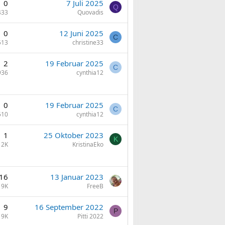
0
7 Juli 2025
Q
433
Quovadis
0
12 Juni 2025
C
513
christine33
2
19 Februar 2025
C
936
cynthia12
0
19 Februar 2025
C
510
cynthia12
1
25 Oktober 2023
K
2K
KristinaEko
16
13 Januar 2023
9K
FreeB
9
16 September 2022
P
9K
Pitti 2022