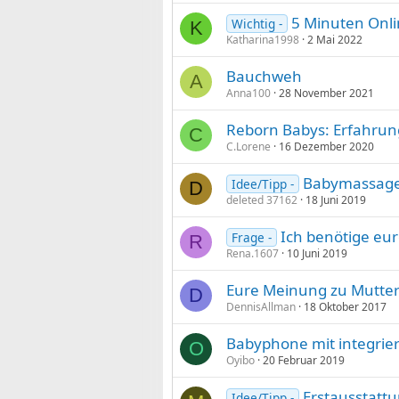
5 Minuten Onl
Wichtig -
K
Katharina1998
2 Mai 2022
Bauchweh
A
Anna100
28 November 2021
Reborn Babys: Erfahru
C
C.Lorene
16 Dezember 2020
Babymassag
Idee/Tipp -
D
deleted 37162
18 Juni 2019
Ich benötige eu
Frage -
R
Rena.1607
10 Juni 2019
Eure Meinung zu Mutter
D
DennisAllman
18 Oktober 2017
Babyphone mit integrie
O
Oyibo
20 Februar 2019
Erstausstattu
Idee/Tipp -