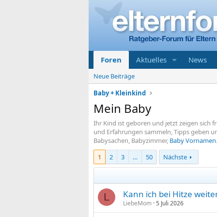
Foren
Aktuelles
News
Neue Beiträge
Baby + Kleinkind
Mein Baby
Ihr Kind ist geboren und jetzt zeigen sic
und Erfahrungen sammeln, Tipps geben und
Babysachen, Babyzimmer,
Baby Vornamen
1
2
3
…
50
Nächste
Kann ich bei Hitze wei
L
LiebeMom
5 Juli 2026