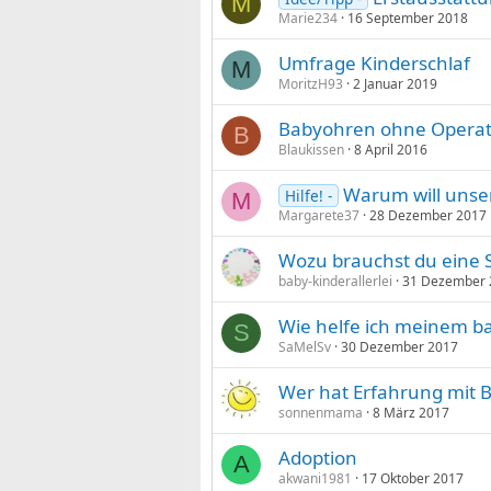
M
Marie234
16 September 2018
Umfrage Kinderschlaf
M
MoritzH93
2 Januar 2019
Babyohren ohne Operati
B
Blaukissen
8 April 2016
Warum will unser
Hilfe! -
M
Margarete37
28 Dezember 2017
Wozu brauchst du eine 
baby-kinderallerlei
31 Dezember 
Wie helfe ich meinem b
S
SaMelSv
30 Dezember 2017
Wer hat Erfahrung mit
sonnenmama
8 März 2017
Adoption
A
akwani1981
17 Oktober 2017