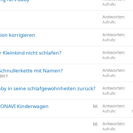
Aufrufe
Antworten
Aufrufe
on korrigieren
Antworten
Aufrufe
 Kleinkind nicht schlafen?
Antworten
Aufrufe
Schnullerkette mit Namen?
Antworten
Aufrufe
2017
aby in seine schlafgewohnheiten zurück?
Antworten
Aufrufe
U
 BONAVI Kinderwagen
Antworten
m
Aufrufe
f
U
Antworten
r
m
Aufrufe
a