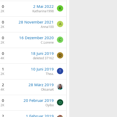
0
2 Mai 2022
K
2K
Katharina1998
0
28 November 2021
A
2K
Anna100
0
16 Dezember 2020
C
2K
C.Lorene
0
18 Juni 2019
D
4K
deleted 37162
1
10 Juni 2019
T
2K
Thea.
2
28 März 2019
4K
OksanaK
0
20 Februar 2019
O
2K
Oyibo
2
1 Februar 2019