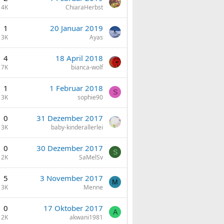
4K
ChiaraHerbst
1
20 Januar 2019
3K
Ayas
4
18 April 2018
7K
bianca-wolf
1
1 Februar 2018
S
3K
sophie90
0
31 Dezember 2017
3K
baby-kinderallerlei
0
30 Dezember 2017
S
2K
SaMelSv
5
3 November 2017
M
13K
Menne
0
17 Oktober 2017
A
2K
akwani1981