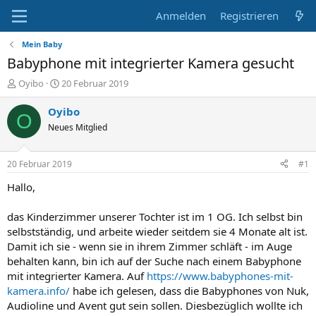
Anmelden
Registrieren
Mein Baby
Babyphone mit integrierter Kamera gesucht
E
E
Oyibo
20 Februar 2019
r
r
s
s
Oyibo
O
t
t
Neues Mitglied
e
e
l
l
l
l
20 Februar 2019
#1
e
t
r
a
Hallo,
m
das Kinderzimmer unserer Tochter ist im 1 OG. Ich selbst bin
selbstständig, und arbeite wieder seitdem sie 4 Monate alt ist.
Damit ich sie - wenn sie in ihrem Zimmer schläft - im Auge
behalten kann, bin ich auf der Suche nach einem Babyphone
mit integrierter Kamera. Auf
https://www.babyphones-mit-
kamera.info/
habe ich gelesen, dass die Babyphones von Nuk,
Audioline und Avent gut sein sollen. Diesbezüglich wollte ich