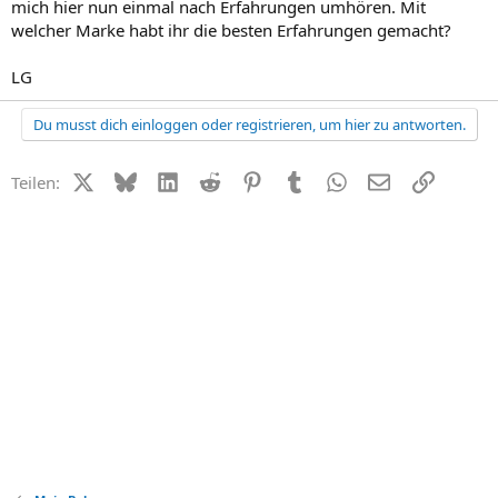
mich hier nun einmal nach Erfahrungen umhören. Mit
welcher Marke habt ihr die besten Erfahrungen gemacht?
LG
Du musst dich einloggen oder registrieren, um hier zu antworten.
X (Twitter)
Bluesky
LinkedIn
Reddit
Pinterest
Tumblr
WhatsApp
E-Mail
Link
Teilen: