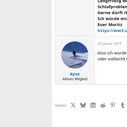
Langfristig w
Schlafproble
Gerne dürft i
Ich würde mic
Euer Moritz
https://ww3.u
20 Januar 2019
Also ich würde
oder vielleicht
Ayas
Aktives Mitglied
X (Twitter)
Bluesky
LinkedIn
Reddit
Pinter
Teilen: