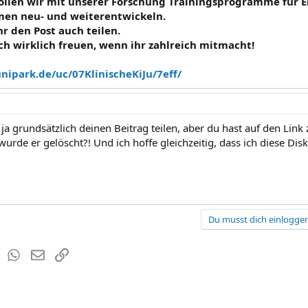
ollen wir mit unserer Forschung Trainingsprogramme für E
men neu- und weiterentwickeln.
hr den Post auch teilen.
h wirklich freuen, wenn ihr zahlreich mitmacht!
nipark.de/uc/07KlinischeKiJu/7eff/
 ja grundsätzlich deinen Beitrag teilen, aber du hast auf den Li
 wurde er gelöscht?! Und ich hoffe gleichzeitig, dass ich diese Di
Du musst dich einloggen
est
Tumblr
WhatsApp
E-Mail
Link