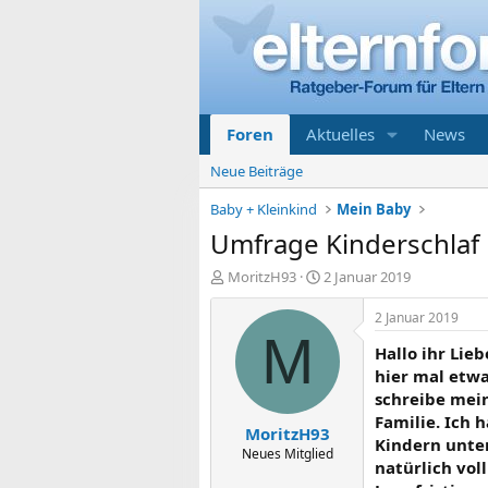
Foren
Aktuelles
News
Neue Beiträge
Baby + Kleinkind
Mein Baby
Umfrage Kinderschlaf
E
E
MoritzH93
2 Januar 2019
r
r
s
s
2 Januar 2019
t
t
M
Hallo ihr Lieb
e
e
l
l
hier mal etwa
l
l
schreibe mein
e
t
Familie. Ich
MoritzH93
r
a
Kindern unter
m
Neues Mitglied
natürlich vo