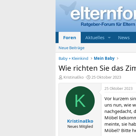
Foren
Aktuelles
News
Neue Beiträge
Baby + Kleinkind
Mein Baby
Wie richten Sie das Zim
E
E
KristinaEko
25 Oktober 2023
r
r
s
s
25 Oktober 2023
t
t
K
Vor kurzem si
e
e
l
l
uns nun, wie wi
l
l
nachgedacht, d
e
t
Möbel bekommt,
KristinaEko
r
a
meinte, sie hab
m
Neues Mitglied
Möbel? Bitte he