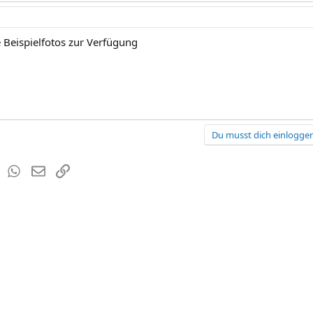
ie Beispielfotos zur Verfügung
Du musst dich einloggen
est
Tumblr
WhatsApp
E-Mail
Link