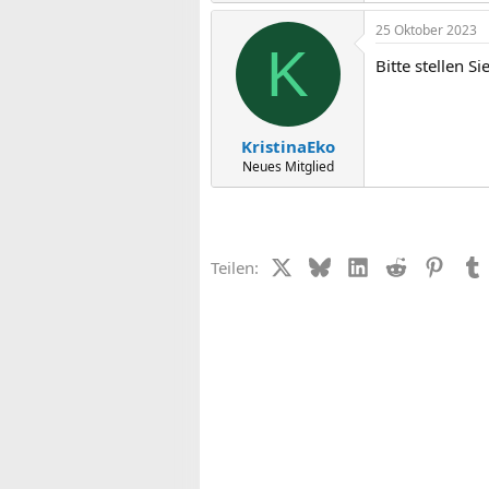
25 Oktober 2023
K
Bitte stellen S
KristinaEko
Neues Mitglied
X (Twitter)
Bluesky
LinkedIn
Reddit
Pinter
Teilen: