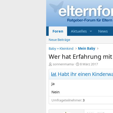
Foren
Aktuelles
News
Neue Beiträge
Baby + Kleinkind
Mein Baby
Wer hat Erfahrung mi
E
E
sonnenmama
8 März 2017
r
r
s
Habt ihr einen Kinderw
s
t
t
e
e
Ja
l
l
l
l
Nein
e
t
Umfrageteilnehmer
r
a
3
m