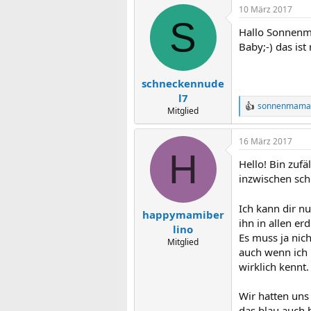
10 März 2017
S
Hallo Sonnenma
Baby;-) das is
schneckennude
l7
sonnenmama
R
Mitglied
e
a
16 März 2017
k
H
t
Hello! Bin zufä
i
o
inzwischen sch
n
e
Ich kann dir nu
n
happymamiber
:
ihn in allen er
lino
Es muss ja nic
Mitglied
auch wenn ich 
wirklich kennt.
Wir hatten uns
das blau auch 