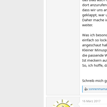
dort anzurufen
dass wir uns a
geklappt, war 
Daher mache ic
weiter.
Was ich besond
einfach so lock
angeschaut hab
Kleiner Minusp
die passende W
Ist meckern au
So, ich hoffe, 
Schreib mich g
sonnenmama
R
e
a
16 März 2017
k
t