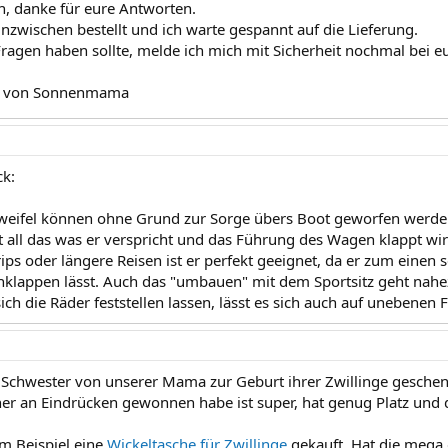
en, danke für eure Antworten.
inzwischen bestellt und ich warte gespannt auf die Lieferung.
Fragen haben sollte, melde ich mich mit Sicherheit nochmal bei e
e von Sonnenmama
ck:
Zweifel können ohne Grund zur Sorge übers Boot geworfen werde
 all das was er verspricht und das Führung des Wagen klappt wirk
ips oder längere Reisen ist er perfekt geeignet, da er zum einen 
inklappen lässt. Auch das "umbauen" mit dem Sportsitz geht nahe
ch die Räder feststellen lassen, lässt es sich auch auf unebenen F
 Schwester von unserer Mama zur Geburt ihrer Zwillinge gesch
her an Eindrücken gewonnen habe ist super, hat genug Platz und d
um Beispiel eine
Wickeltasche für Zwillinge
gekauft. Hat die mega g