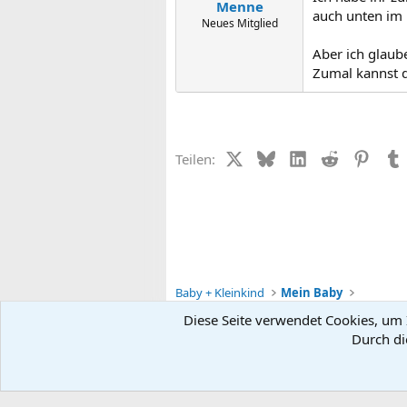
Menne
auch unten im 
Neues Mitglied
Aber ich glaub
Zumal kannst d
X (Twitter)
Bluesky
LinkedIn
Reddit
Pinter
Teilen:
Baby + Kleinkind
Mein Baby
Diese Seite verwendet Cookies, um I
Durch di