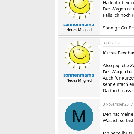
Hallo ihr beid
i
o
Der Wagen ist 
n
Falls ich noch 
e
n
sonnenmama
Sonnige Grüß
:
Neues Mitglied
3 Juli 2017
Kurzes Feedba
Also jegliche 
Der Wagen hält
sonnenmama
Auch für Kurztr
Neues Mitglied
sehr einfach e
Dadurch dass si
3 November 2017
M
Den hat meine
Was ich so bis
Ich habe ihr z