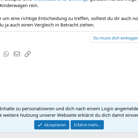
Kinderwagen rein.
e um eine richtige Entscheidung zu treffen, solltest du dir auch 
u ja auch einen Vergleich in Betracht ziehen.
Du musst dich einloggen
est
Tumblr
WhatsApp
E-Mail
Link
nhalte zu personalisieren und dich nach einem Login angemeldet 
Kontakt
Nutzun
e weitere Nutzung unserer Webseite erklärst du dich damit einve
®
Community platform by XenForo
Akzeptieren
Erfahre mehr…
© 2010-2026 XenForo Ltd.