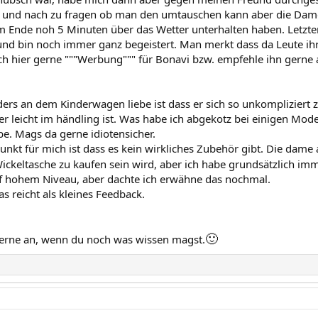
 und nach zu fragen ob man den umtauschen kann aber die Dame
m Ende noh 5 Minuten über das Wetter unterhalten haben. Letzten
und bin noch immer ganz begeistert. Man merkt dass da Leute ihr
h hier gerne """Werbung""" für Bonavi bzw. empfehle ihn gern
ers an dem Kinderwagen liebe ist dass er sich so unkompliziert
er leicht im händling ist. Was habe ich abgekotz bei einigen Mod
e. Mags da gerne idiotensicher.
unkt für mich ist dass es kein wirkliches Zubehör gibt. Die dame
ickeltasche zu kaufen sein wird, aber ich habe grundsätzlich imme
f hohem Niveau, aber dachte ich erwähne das nochmal.
das reicht als kleines Feedback.
🙂
erne an, wenn du noch was wissen magst.