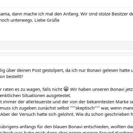
ma, dann mache ich mal den Anfang. Wir sind stolze Besitzer de
t noch unterwegs. Liebe Grüße
llig über deinen Post gestolpert, da ich nur Bonavi gelesen hatte 
on bestellt?
😀
r raten es zu wagen, falls nicht
Wir haben unseren Bonavi jetz
denktlichen Situationen ausgetestet.
ht immer der allerteuerste und der von der bekanntesten Marke se
muss ich zugeben zunächst selbst """skeptisch""" war, wenn mann
 Aber der Versuch hatte sich gelohnt. Wie du schon geschrieben ha
 übrigens anfangs für den blauen Bonavi entschieden, wollten d
hübsch war, habe mich dann aber gegen meinen Freund durchgese