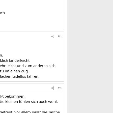
uch.
#5
n.
lich kinderleicht.
sehr leicht und zum anderen sich
zu im einen Zug.
lächen tadellos fahren.
#6
enkt bekommen.
ie kleinen fühlen sich auch wohl.
efreut, vor allem passt die Tasche