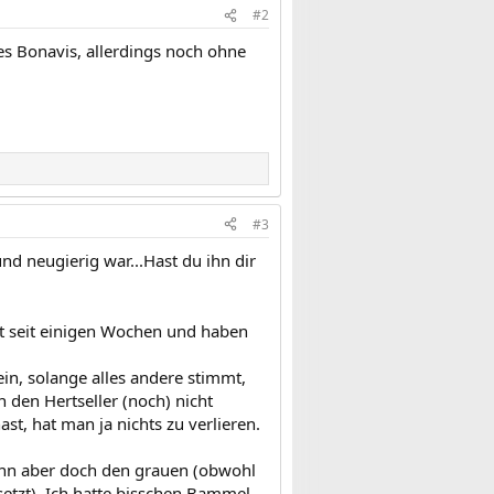
#2
s Bonavis, allerdings noch ohne
#3
und neugierig war...Hast du ihn dir
t seit einigen Wochen und haben
in, solange alles andere stimmt,
 den Hertseller (noch) nicht
st, hat man ja nichts zu verlieren.
ann aber doch den grauen (obwohl
tzt). Ich hatte bisschen Bammel